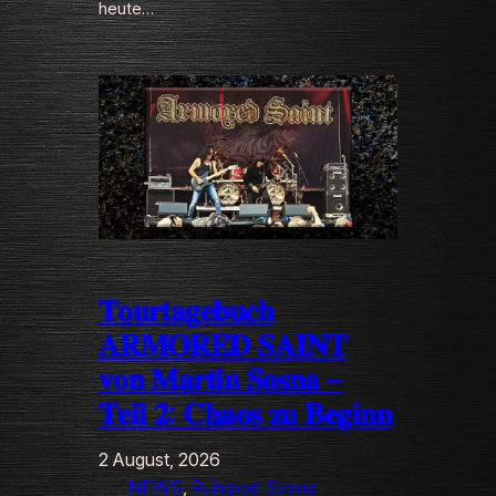
heute…
𝐓𝐨𝐮𝐫𝐭𝐚𝐠𝐞𝐛𝐮𝐜𝐡
𝐀𝐑𝐌𝐎𝐑𝐄𝐃 𝐒𝐀𝐈𝐍𝐓
𝐯𝐨𝐧 𝐌𝐚𝐫𝐭𝐢𝐧 𝐒𝐨𝐬𝐧𝐚 –
𝐓𝐞𝐢𝐥 𝟐: 𝐂𝐡𝐚𝐨𝐬 𝐳𝐮 𝐁𝐞𝐠𝐢𝐧𝐧
2 August, 2026
NEWS
, 
Ruhrpott Szene