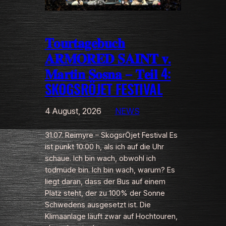
𝐓𝐨𝐮𝐫𝐭𝐚𝐠𝐞𝐛𝐮𝐜𝐡
𝐀𝐑𝐌𝐎𝐑𝐄𝐃 𝐒𝐀𝐈𝐍𝐓 𝐯.
𝐌𝐚𝐫𝐭𝐢𝐧 𝐒𝐨𝐬𝐧𝐚 – 𝐓𝐞𝐢𝐥 4:
SKOGSRÖJET FESTIVAL
4 August, 2026
NEWS
31.07. Reimyre – SkogsrÖjet Festival Es
ist punkt 10:00 h, als ich auf die Uhr
schaue. Ich bin wach, obwohl ich
todmüde bin. Ich bin wach, warum? Es
liegt daran, dass der Bus auf einem
Platz steht, der zu 100% der Sonne
Schwedens ausgesetzt ist. Die
Klimaanlage läuft zwar auf Hochtouren,