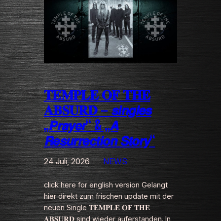
𝐓𝐄𝐌𝐏𝐋𝐄 𝐎𝐅 𝐓𝐇𝐄
𝐀𝐁𝐒𝐔𝐑𝐃 – 𝙨𝙞𝙣𝙜𝙡𝙚𝙨
„𝙋𝙧𝙖𝙮𝙚𝙧“ & „𝘼
𝙍𝙚𝙨𝙪𝙧𝙧𝙚𝙘𝙩𝙞𝙤𝙣 𝙎𝙩𝙤𝙧𝙮“
24 Juli, 2026
NEWS
click here for english version Gelangt
hier direkt zum frischen update mit der
neuen Single 𝐓𝐄𝐌𝐏𝐋𝐄 𝐎𝐅 𝐓𝐇𝐄
𝐀𝐁𝐒𝐔𝐑𝐃 sind wieder auferstanden. In