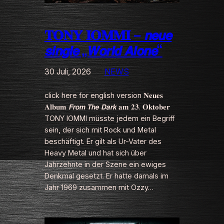
𝐓𝐎𝐍𝐘 𝐈𝐎𝐌𝐌𝐈 – 𝙣𝙚𝙪𝙚
𝙨𝙞𝙣𝙜𝙡𝙚 „𝙒𝙤𝙧𝙡𝙙 𝘼𝙡𝙤𝙣𝙚“
30 Juli, 2026
NEWS
click here for english version 𝐍𝐞𝐮𝐞𝐬
𝐀𝐥𝐛𝐮𝐦 𝙁𝙧𝙤𝙢 𝙏𝙝𝙚 𝘿𝙖𝙧𝙠 𝐚𝐦 𝟐𝟑. 𝐎𝐤𝐭𝐨𝐛𝐞𝐫
TONY IOMMI müsste jedem ein Begriff
sein, der sich mit Rock und Metal
beschäftigt. Er gilt als Ur-Vater des
Heavy Metal und hat sich über
Jahrzehnte in der Szene ein ewiges
Denkmal gesetzt. Er hatte damals im
Jahr 1969 zusammen mit Ozzy…