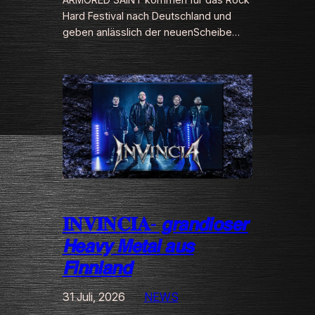
Hard Festival nach Deutschland und
geben anlässlich der neuenScheibe…
𝐈𝐍𝐕𝐈𝐍𝐂𝐈𝐀- 𝙜𝙧𝙖𝙣𝙙𝙞𝙤𝙨𝙚𝙧
𝙃𝙚𝙖𝙫𝙮 𝙈𝙚𝙩𝙖𝙡 𝙖𝙪𝙨
𝙁𝙞𝙣𝙣𝙡𝙖𝙣𝙙
31 Juli, 2026
NEWS