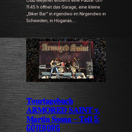
Club Mejeriet entfernt eine Pause. Um
11:45 h öffnet das Garage, eine kleine
„Biker Bar“ in irgendwo im Nirgendwo in
Schweden, in Höganäs.…
𝐓𝐨𝐮𝐫𝐭𝐚𝐠𝐞𝐛𝐮𝐜𝐡
𝐀𝐑𝐌𝐎𝐑𝐄𝐃 𝐒𝐀𝐈𝐍𝐓 𝐯.
𝐌𝐚𝐫𝐭𝐢𝐧 𝐒𝐨𝐬𝐧𝐚 – 𝐓𝐞𝐢𝐥 5:
GÖTEBORG