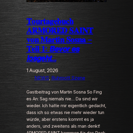
𝐓𝐨𝐮𝐫𝐭𝐚𝐠𝐞𝐛𝐮𝐜𝐡
𝐀𝐑𝐌𝐎𝐑𝐄𝐃 𝐒𝐀𝐈𝐍𝐓
𝐯𝐨𝐧 𝐌𝐚𝐫𝐭𝐢𝐧 𝐒𝐨𝐬𝐧𝐚 –
𝐓𝐞𝐢𝐥 𝟏: 𝘽𝙚𝙫𝙤𝙧 𝙚𝙨
𝙡𝙤𝙨𝙜𝙚𝙝𝙩…
1 August, 2026
NEWS
, 
Ruhrpott Szene
Gastbeitrag von Martin Sosna So Fing
es An: Sag niemals nie… Da sind wir
wieder. Ich hatte mir eigentlich gedacht,
dass ich so etwas nie mehr wieder tun
würde, aber erstens kommt es ja
anders, und zweitens als man denkt!
ARMORED SAINT kommen für das Rock