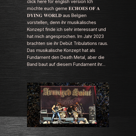
click here for english version Ich
möchte euch gerne 𝐄𝐂𝐇𝐎𝐄𝐒 𝐎𝐅 𝐀
𝐃𝐘𝐈𝐍𝐆 𝐖𝐎𝐑𝐋𝐃 aus Belgien
vorstellen, denn ihr musikalisches
Konzept finde ich sehr interessant und
hat mich angesprochen. Im Jahr 2023
brachten sie ihr Debüt Tribulations raus.
Das musikalische Konzept hat als
Fundament den Death Metal, aber die
Band baut auf diesem Fundament ihr…