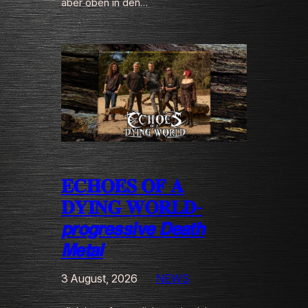
aber oben in den…
𝐄𝐂𝐇𝐎𝐄𝐒 𝐎𝐅 𝐀
𝐃𝐘𝐈𝐍𝐆 𝐖𝐎𝐑𝐋𝐃-
𝙥𝙧𝙤𝙜𝙧𝙚𝙨𝙨𝙞𝙫𝙚 𝘿𝙚𝙖𝙩𝙝
𝙈𝙚𝙩𝙖𝙡
3 August, 2026
NEWS