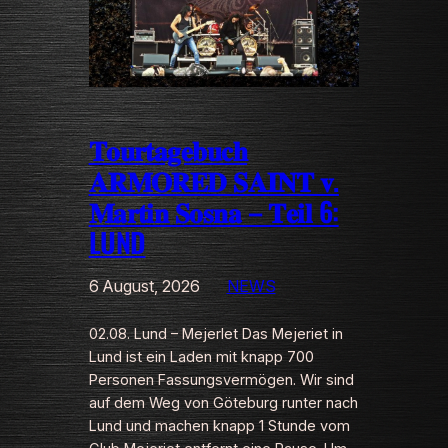
𝐓𝐨𝐮𝐫𝐭𝐚𝐠𝐞𝐛𝐮𝐜𝐡
𝐀𝐑𝐌𝐎𝐑𝐄𝐃 𝐒𝐀𝐈𝐍𝐓 𝐯.
𝐌𝐚𝐫𝐭𝐢𝐧 𝐒𝐨𝐬𝐧𝐚 – 𝐓𝐞𝐢𝐥 6:
LUND
6 August, 2026
NEWS
02.08. Lund – MejerIet Das Mejeriet in
Lund ist ein Laden mit knapp 700
Personen Fassungsvermögen. Wir sind
auf dem Weg von Göteburg runter nach
Lund und machen knapp 1 Stunde vom