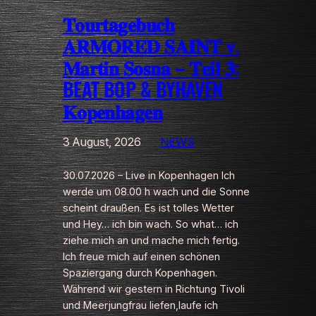
𝐓𝐨𝐮𝐫𝐭𝐚𝐠𝐞𝐛𝐮𝐜𝐡
𝐀𝐑𝐌𝐎𝐑𝐄𝐃 𝐒𝐀𝐈𝐍𝐓 𝐯.
𝐌𝐚𝐫𝐭𝐢𝐧 𝐒𝐨𝐬𝐧𝐚 – 𝐓𝐞𝐢𝐥 𝟑:
BEAT BOP & BYHAVEN
𝐊𝐨𝐩𝐞𝐧𝐡𝐚𝐠𝐞𝐧
3 August, 2026
NEWS
30.07.2026 – Live in Kopenhagen Ich
werde um 08.00 h wach und die Sonne
scheint draußen. Es ist tolles Wetter
und Hey… ich bin wach. So what… ich
ziehe mich an und mache mich fertig.
Ich freue mich auf einen schönen
Spaziergang durch Kopenhagen.
Während wir gestern in Richtung Tivoli
und Meerjungfrau liefen,laufe ich