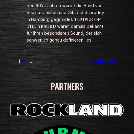
den 90’er Jahren wurde die Band von
Sabina Classen und Gitarrist Schrödey
in Hamburg gegründet. 𝐓𝐄𝐌𝐏𝐋𝐄 𝐎𝐅
𝐓𝐇𝐄 𝐀𝐁𝐒𝐔𝐑𝐃 waren damals bekannt
für ihren besonderen Sound, der sich
schwerlich genau definieren lies.…
1
2
3
…
11
Nächste Seite
PARTNERS