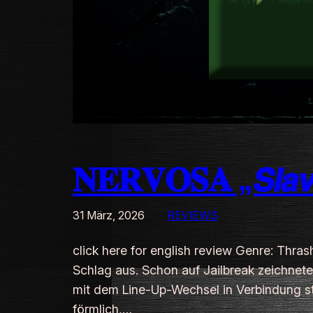
𝐍𝐄𝐑𝐕𝐎𝐒𝐀 „𝙎𝙡𝙖𝙫
31 März, 2026
REVIEWS
click here for english review Genre: Thra
Schlag aus. Schon auf Jailbreak zeichnete
mit dem Line-Up-Wechsel in Verbindung sta
förmlich,…