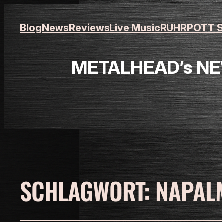
Blog
News
Reviews
Live Music
RUHRPOTT S
METALHEAD’s NEW
SCHLAGWORT:
NAPAL