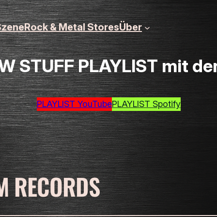
zene
Rock & Metal Stores
Über
 STUFF PLAYLIST mit den 
PLAYLIST YouTube
PLAYLIST Spotify
M RECORDS