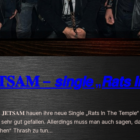
𝐀𝐌 – 𝙨𝙞𝙣𝙜𝙡𝙚 „𝙍𝙖𝙩𝙨 𝙄
 & 𝐉𝐄𝐓𝐒𝐀𝐌 hauen ihre neue Single „Rats In The Temple
sehr gut gefallen. Allerdings muss man auch sagen, d
chen“ Thrash zu tun…