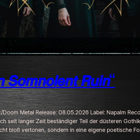
𝙎𝙤𝙢𝙣𝙤𝙡𝙚𝙣𝙩 𝙍𝙪𝙞𝙣“
c/Doom Metal Release: 08.05.2026 Label: Napalm Records
 seit langer Zeit beständiger Teil der düsteren Gothik/
cht bloß vertonen, sondern in eine eigene poetische Fo