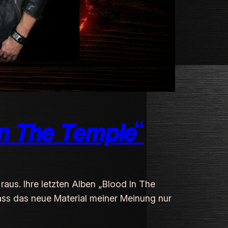
 𝙏𝙝𝙚 𝙏𝙚𝙢𝙥𝙡𝙚“
“ raus. Ihre letzten Alben „Blood In The
ass das neue Material meiner Meinung nur