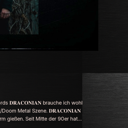
 𝐃𝐑𝐀𝐂𝐎𝐍𝐈𝐀𝐍 brauche ich wohl
Doom Metal Szene. 𝐃𝐑𝐀𝐂𝐎𝐍𝐈𝐀𝐍
rm gießen. Seit Mitte der 90er hat…