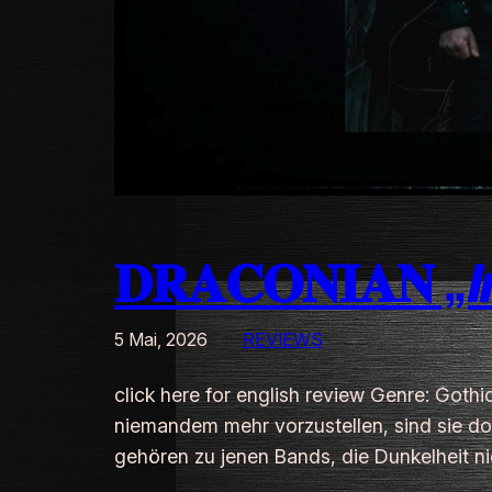
𝐃𝐑𝐀𝐂𝐎𝐍𝐈𝐀𝐍 „𝙄𝙣 
5 Mai, 2026
REVIEWS
click here for english review Genre: Gothi
niemandem mehr vorzustellen, sind sie doch
gehören zu jenen Bands, die Dunkelheit ni