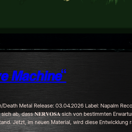
 𝙈𝙖𝙘𝙝𝙞𝙣𝙚“
sh/Death Metal Release: 03.04.2026 Label: Napalm Recor
 sich ab, dass 𝐍𝐄𝐑𝐕𝐎𝐒𝐀 sich von bestimmten Erwar
nd. Jetzt, im neuen Material, wird diese Entwicklung ra