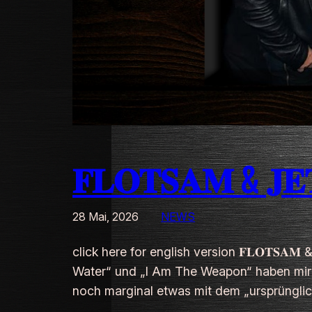
𝐅𝐋𝐎𝐓𝐒𝐀𝐌 & 𝐉𝐄𝐓𝐒
28 Mai, 2026
NEWS
click here for english version 𝐅𝐋𝐎𝐓𝐒𝐀
Water“ und „I Am The Weapon“ haben mir 
noch marginal etwas mit dem „ursprüngli