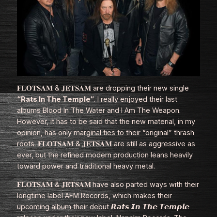
𝐅𝐋𝐎𝐓𝐒𝐀𝐌 & 𝐉𝐄𝐓𝐒𝐀𝐌 are dropping their new single
“Rats In The Temple“
. I really enjoyed their last
albums
Blood In The Water
and
I Am The Weapon
.
However, it has to be said that the new material, in my
opinion, has only marginal ties to their “original” thrash
roots. 𝐅𝐋𝐎𝐓𝐒𝐀𝐌 & 𝐉𝐄𝐓𝐒𝐀𝐌 are still as aggressive as
ever, but the refined modern production leans heavily
toward power and traditional heavy metal.
𝐅𝐋𝐎𝐓𝐒𝐀𝐌 & 𝐉𝐄𝐓𝐒𝐀𝐌
have also parted ways with their
longtime label AFM Records, which makes their
upcoming album their debut 𝙍𝙖𝙩𝙨 𝙄𝙣 𝙏𝙝𝙚 𝙏𝙚𝙢𝙥𝙡𝙚