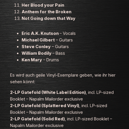
Her Blood your Pain
Anthem for the Broken
Not Going down that Way
Eric A.K. Knutson
– Vocals
Michael Gilbert
– Guitars
Steve Conley
– Guitars
William Bodily
– Bass
Ken Mary
– Drums
Es wird auch geile Vinyl-Exemplare geben, wie ihr hier
sehen könnt:
2-LP Gatefold (White Label Edition)
, incl. LP-sized
Booklet – Napalm Mailorder exclusive
2-LP Gatefold (Splattered Vinyl)
, incl. LP-sized
Booklet – Napalm Mailorder exclusive
2-LP Gatefold (Solid Red)
, incl. LP-sized Booklet –
Napalm Mailorder exclusive