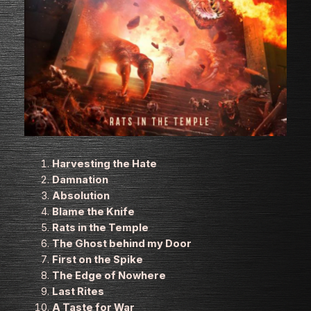
Harvesting the Hate
Damnation
Absolution
Blame the Knife
Rats in the Temple
The Ghost behind my Door
First on the Spike
The Edge of Nowhere
Last Rites
A Taste for War