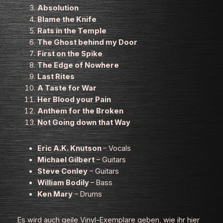
Absolution
Blame the Knife
Rats in the Temple
The Ghost behind my Door
First on the Spike
The Edge of Nowhere
Last Rites
A Taste for War
Her Blood your Pain
Anthem for the Broken
Not Going down that Way
Eric A.K. Knutson
– Vocals
Michael Gilbert
– Guitars
Steve Conley
– Guitars
William Bodily
– Bass
Ken Mary
– Drums
Es wird auch geile Vinyl-Exemplare geben, wie ihr hier