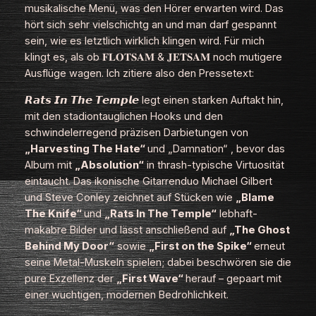
musikalische Menü, was den Hörer erwarten wird. Das
hört sich sehr vielschichtg an und man darf gespannt
sein, wie es letztlich wirklich klingen wird. Für mich
klingt es, als ob 𝐅𝐋𝐎𝐓𝐒𝐀𝐌 & 𝐉𝐄𝐓𝐒𝐀𝐌 noch mutigere
Ausflüge wagen. Ich zitiere also den Pressetext:
𝙍𝙖𝙩𝙨 𝙄𝙣 𝙏𝙝𝙚 𝙏𝙚𝙢𝙥𝙡𝙚
legt einen starken Auftakt hin,
mit den stadiontauglichen Hooks und den
schwindelerregend präzisen Darbietungen von
„Harvesting The Hate“
und „Damnation“ , bevor das
Album mit
„Absolution“
in thrash-typische Virtuosität
eintaucht. Das ikonische Gitarrenduo Michael Gilbert
und Steve Conley zeichnet auf Stücken wie
„Blame
The Knife“
und
„Rats In The Temple“
lebhaft-
makabre Bilder und lässt anschließend auf
„The Ghost
Behind My Door“
sowie
„First on the Spike“
erneut
seine Metal-Muskeln spielen; dabei beschwören sie die
pure Exzellenz der
„First Wave“
herauf – gepaart mit
einer wuchtigen, modernen Bedrohlichkeit.