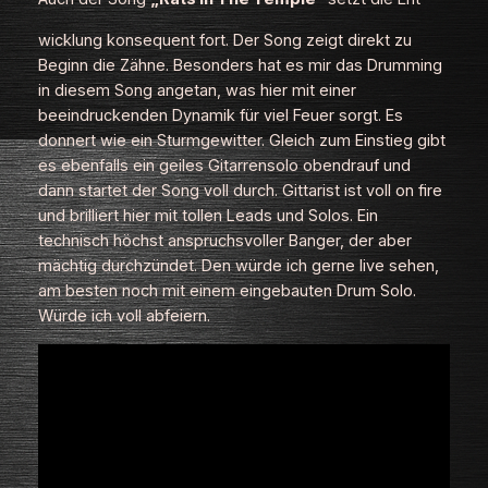
wicklung konsequent fort. Der Song zeigt direkt zu
Beginn die Zähne. Besonders hat es mir das Drumming
in diesem Song angetan, was hier mit einer
beeindruckenden Dynamik für viel Feuer sorgt. Es
donnert wie ein Sturmgewitter. Gleich zum Einstieg gibt
es ebenfalls ein geiles Gitarrensolo obendrauf und
dann startet der Song voll durch. Gittarist ist voll on fire
und brilliert hier mit tollen Leads und Solos. Ein
technisch höchst anspruchsvoller Banger, der aber
mächtig durchzündet. Den würde ich gerne live sehen,
am besten noch mit einem eingebauten Drum Solo.
Würde ich voll abfeiern.