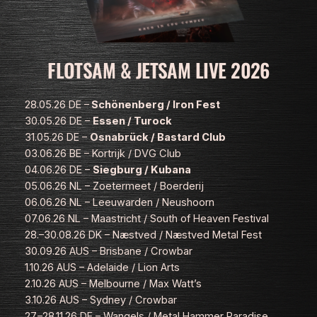
FLOTSAM & JETSAM LIVE 2026
28.05.26 DE –
Schönenberg / Iron Fest
30.05.26 DE –
Essen / Turock
31.05.26 DE –
Osnabrück / Bastard Club
03.06.26 BE – Kortrijk / DVG Club
04.06.26 DE –
Siegburg / Kubana
05.06.26 NL – Zoetermeet / Boerderij
06.06.26 NL – Leeuwarden / Neushoorn
07.06.26 NL – Maastricht / South of Heaven Festival
28.–30.08.26 DK – Næstved / Næstved Metal Fest
30.09.26 AUS – Brisbane / Crowbar
1.10.26 AUS – Adelaide / Lion Arts
2.10.26 AUS – Melbourne / Max Watt’s
3.10.26 AUS – Sydney / Crowbar
27.–28.11.26 DE – Wangels / Metal Hammer Paradise