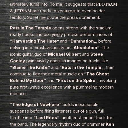
ultimately turns into. To me, it suggests that 𝐅𝐋𝐎𝐓𝐒𝐀𝐌
& 𝐉𝐄𝐓𝐒𝐀𝐌 are ready to venture into even bolder
territory. So let me quote the press statement:
Rats In The Temple
opens strong with the stadium-
ready hooks and dizzyingly precise performances of
“Harvesting The Hate”
and
“Damnation
„
, before
delving into thrash virtuosity on
“
Absolution”
. The
iconic guitar duo of
Michael Gilbert
and
Steve
Conley
paint vividly ghoulish images on tracks like
“Blame The Knife”
and
“Rats In the Temple
„
, then
continue to flex their metal muscle on
“The Ghost
Behind My Door”
and
“First on the Spike
„
, invoking
pure first-wave excellence with a pummeling modern
menace.
“The Edge of Nowhere”
builds inescapable
suspense before firing listeners out of a gun, full
throttle into
“Last Rites”
, another standout track for
the band. The legendary rhythm duo of drummer
Ken