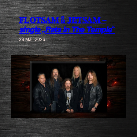
Zum
Inhalt
𝐅𝐋𝐎𝐓𝐒𝐀𝐌 & 𝐉𝐄𝐓𝐒𝐀𝐌 –
springen
𝙨𝙞𝙣𝙜𝙡𝙚 „𝙍𝙖𝙩𝙨 𝙄𝙣 𝙏𝙝𝙚 𝙏𝙚𝙢𝙥𝙡𝙚“
28 Mai, 2026