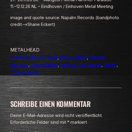
11.–12.12.26 NL – Eindhoven / Einhoven Metal Meeting
image and quote source: Napalm Records (bandphoto
credit–>Shane Eckert)
METALHEAD
FLOTSAM & JETSAM
, 
Heavy Metal
, 
Napalm
Records
, 
Power Metal
, 
Rats In The Temple
, 
Single
, 
Thrash Metal
SCHREIBE EINEN KOMMENTAR
Deine E-Mail-Adresse wird nicht veröffentlicht.
Erforderliche Felder sind mit
*
markiert