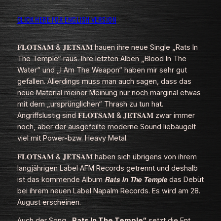
CLICK HERE FOR ENGLISH VERSION
𝐅𝐋𝐎𝐓𝐒𝐀𝐌 & 𝐉𝐄𝐓𝐒𝐀𝐌 hauen ihre neue Single „Rats In
The Temple“ raus. Ihre letzten Alben „Blood In The
Water“ und „I Am The Weapon“ haben mir sehr gut
gefallen. Allerdings muss man auch sagen, dass das
neue Material meiner Meinung nur noch marginal etwas
mit dem „ursprünglichen“ Thrash zu tun hat.
Angriffslustig sind 𝐅𝐋𝐎𝐓𝐒𝐀𝐌 & 𝐉𝐄𝐓𝐒𝐀𝐌 zwar immer
noch, aber der ausgefeilte moderne Sound liebäugelt
viel mit Power-bzw. Heavy Metal.
𝐅𝐋𝐎𝐓𝐒𝐀𝐌 & 𝐉𝐄𝐓𝐒𝐀𝐌 haben sich übrigens von ihrem
langjährigen Label AFM Records getrennt und deshalb
ist das kommende Album 𝙍𝙖𝙩𝙨 𝙄𝙣 𝙏𝙝𝙚 𝙏𝙚𝙢𝙥𝙡𝙚 das Debüt
bei ihrem neuen Label Napalm Records. Es wird am 28.
August erscheinen.
Auch der Song
„Rats In The Temple“
setzt die Ent