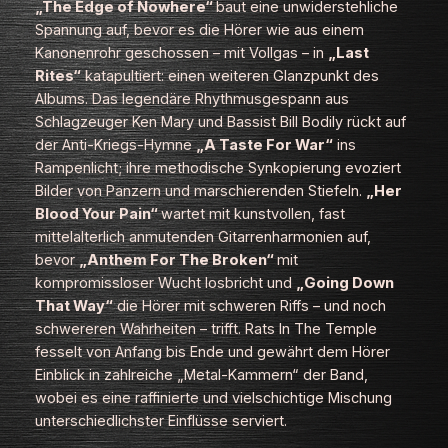
„The Edge of Nowhere“
baut eine unwiderstehliche
Spannung auf, bevor es die Hörer wie aus einem
Kanonenrohr geschossen – mit Vollgas – in
„Last
Rites“
katapultiert: einen weiteren Glanzpunkt des
Albums. Das legendäre Rhythmusgespann aus
Schlagzeuger Ken Mary und Bassist Bill Bodily rückt auf
der Anti-Kriegs-Hymne
„A Taste For War“
ins
Rampenlicht; ihre methodische Synkopierung evoziert
Bilder von Panzern und marschierenden Stiefeln.
„Her
Blood Your Pain“
wartet mit kunstvollen, fast
mittelalterlich anmutenden Gitarrenharmonien auf,
bevor
„Anthem For The Broken“
mit
kompromissloser Wucht losbricht und
„Going Down
That Way“
die Hörer mit schweren Riffs – und noch
schwereren Wahrheiten – trifft. Rats In The Temple
fesselt von Anfang bis Ende und gewährt dem Hörer
Einblick in zahlreiche „Metal-Kammern“ der Band,
wobei es eine raffinierte und vielschichtige Mischung
unterschiedlichster Einflüsse serviert.