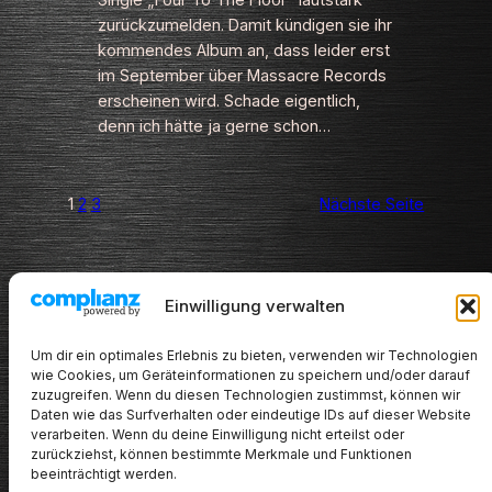
Single „Four To The Floor“ lautstark
zurückzumelden. Damit kündigen sie ihr
kommendes Album an, dass leider erst
im September über Massacre Records
erscheinen wird. Schade eigentlich,
denn ich hätte ja gerne schon…
1
2
3
Nächste Seite
PARTNERS
Einwilligung verwalten
Um dir ein optimales Erlebnis zu bieten, verwenden wir Technologien
wie Cookies, um Geräteinformationen zu speichern und/oder darauf
zuzugreifen. Wenn du diesen Technologien zustimmst, können wir
Daten wie das Surfverhalten oder eindeutige IDs auf dieser Website
verarbeiten. Wenn du deine Einwilligung nicht erteilst oder
zurückziehst, können bestimmte Merkmale und Funktionen
beeinträchtigt werden.