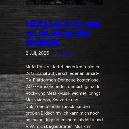
𝐌𝐄𝐓𝐀𝐋.𝐑𝐎𝐂𝐊𝐒 𝙧𝙪𝙣𝙙
𝙪𝙢 𝙙𝙞𝙚 𝙐𝙝𝙧 𝙖𝙪𝙛 𝙙𝙚𝙢
𝙁𝙚𝙧𝙣𝙨𝙚𝙝𝙚𝙧
2 Juli, 2026
NEWS
Metal.Rocks startet einen kostenlosen
24/7-Kanal auf verschiedenen Smart-
TV-Plattformen. Der neue kostenlose
24/7-Fernsehsender, der sich ganz der
Rock- und Metal-Musik widmet, bringt
Musikvideos, Konzerte und
Dokumentationen zurück auf den
großen Bildschirm. Ich kann mich noch
an meine Jugend erinnern, als MTV und
VIVA mich begleiteteten. Musik im