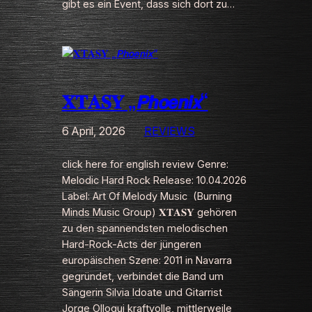
gibt es ein Event, dass sich dort zu…
𝐗𝐓𝐀𝐒𝐘 „𝙋𝙝𝙤𝙚𝙣𝙞𝙭“
6 April, 2026
REVIEWS
click here for english review Genre:
Melodic Hard Rock Release: 10.04.2026
Label: Art Of Melody Music (Burning
Minds Music Group) 𝐗𝐓𝐀𝐒𝐘 gehören
zu den spannendsten melodischen
Hard-Rock-Acts der jüngeren
europäischen Szene: 2011 in Navarra
gegründet, verbindet die Band um
Sängerin Silvia Idoate und Gitarrist
Jorge Olloqui kraftvolle, mittlerweile