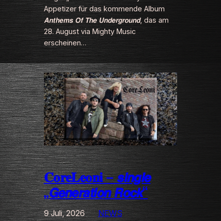
Appetizer für das kommende Album
𝘼𝙣𝙩𝙝𝙚𝙢𝙨 𝙊𝙛 𝙏𝙝𝙚 𝙐𝙣𝙙𝙚𝙧𝙜𝙧𝙤𝙪𝙣𝙙, das am
28. August via Mighty Music
erscheinen…
𝐂𝐨𝐫𝐞𝐋𝐞𝐨𝐧𝐢 – 𝙨𝙞𝙣𝙜𝙡𝙚
„𝙂𝙚𝙣𝙚𝙧𝙖𝙩𝙞𝙤𝙣 𝙍𝙤𝙘𝙠“
9 Juli, 2026
NEWS