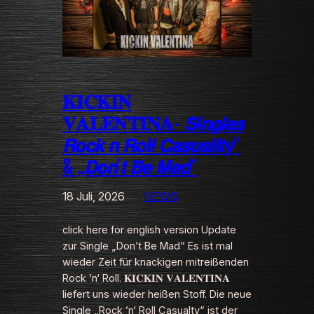
𝐊𝐈𝐂𝐊𝐈𝐍
𝐕𝐀𝐋𝐄𝐍𝐓𝐈𝐍𝐀- 𝙎𝙞𝙣𝙜𝙡𝙚𝙨
𝙍𝙤𝙘𝙠 𝙣 𝙍𝙤𝙡𝙡 𝘾𝙖𝙨𝙪𝙖𝙡𝙞𝙩𝙮“
& „𝘿𝙤𝙣’𝙩 𝘽𝙚 𝙈𝙖𝙙“
18 Juli, 2026
NEWS
click here for english version Update
zur Single „Don’t Be Mad“ Es ist mal
wieder Zeit für knackigen mitreißenden
Rock ’n‘ Roll. 𝐊𝐈𝐂𝐊𝐈𝐍 𝐕𝐀𝐋𝐄𝐍𝐓𝐈𝐍𝐀
liefert uns wieder heißen Stoff. Die neue
Single „Rock ’n‘ Roll Casualty“ ist der