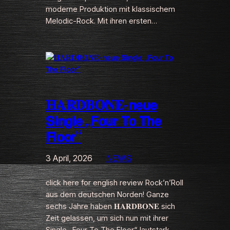
moderne Produktion mit klassischem
Melodic-Rock. Mit ihren ersten…
𝐇𝐀𝐑𝐃𝐁𝐎𝐍𝐄-𝗻𝗲𝘂𝗲
𝗦𝗶𝗻𝗴𝗹𝗲 „𝗙𝗼𝘂𝗿 𝗧𝗼 𝗧𝗵𝗲
𝗙𝗹𝗼𝗼𝗿“
3 April, 2026
NEWS
click here for english review Rock’n’Roll
aus dem deutschen Norden! Ganze
sechs Jahre haben 𝐇𝐀𝐑𝐃𝐁𝐎𝐍𝐄 sich
Zeit gelassen, um sich nun mit ihrer