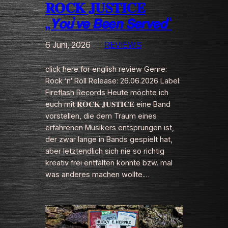
𝐑𝐎𝐂𝐊 𝐉𝐔𝐒𝐓𝐈𝐂𝐄
„𝙔𝙤𝙪’𝙫𝙚 𝘽𝙚𝙚𝙣 𝙎𝙚𝙧𝙫𝙚𝙙“
6 Juni, 2026
REVIEWS
click here for english review Genre:
Rock ’n‘ Roll Release: 26.06.2026 Label:
Fireflash Records Heute möchte ich
euch mit 𝐑𝐎𝐂𝐊 𝐉𝐔𝐒𝐓𝐈𝐂𝐄 eine Band
vorstellen, die dem Traum eines
erfahrenen Musikers entsprungen ist,
der zwar lange in Bands gespielt hat,
aber letztendlich sich nie so richtig
kreativ frei entfalten konnte bzw. mal
was anderes machen wollte.…