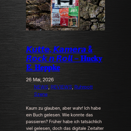
𝙆𝙪𝙩𝙩𝙚, 𝙆𝙖𝙢𝙚𝙧𝙖 &
𝙍𝙤𝙘𝙠 𝙣 𝙍𝙤𝙡𝙡 – 𝐇𝐮𝐜𝐤𝐲
𝐄. 𝐇𝐞𝐩𝐩𝐤𝐞
26 Mai, 2026
NEWS
, 
REVIEWS
, 
Ruhrpott
Szene
Kaum zu glauben, aber wahr! Ich habe
ein Buch gelesen. Wie konnte das
passieren? Früher habe ich tatsächlich
viel gelesen, doch das digitale Zeitalter