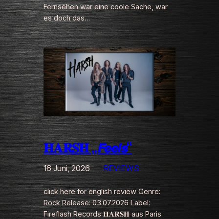
Fernsehen war eine coole Sache, war
es doch das…
𝐇𝐀𝐑𝐒𝐇 „𝙁𝙚𝙚𝙡𝙨“
16 Juni, 2026
REVIEWS
click here for english review Genre:
Rock Release: 03.07.2026 Label:
Fireflash Records 𝐇𝐀𝐑𝐒𝐇 aus Paris