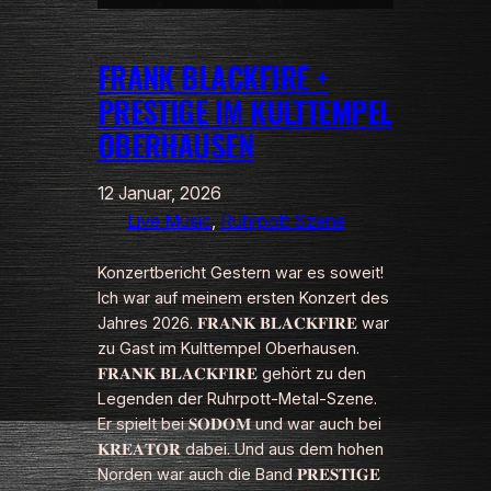
FRANK BLACKFIRE +
PRESTIGE IM KULTTEMPEL
OBERHAUSEN
12 Januar, 2026
Live Music
, 
Ruhrpott Szene
Konzertbericht Gestern war es soweit!
Ich war auf meinem ersten Konzert des
Jahres 2026. 𝐅𝐑𝐀𝐍𝐊 𝐁𝐋𝐀𝐂𝐊𝐅𝐈𝐑𝐄 war
zu Gast im Kulttempel Oberhausen.
𝐅𝐑𝐀𝐍𝐊 𝐁𝐋𝐀𝐂𝐊𝐅𝐈𝐑𝐄 gehört zu den
Legenden der Ruhrpott-Metal-Szene.
Er spielt bei 𝐒𝐎𝐃𝐎𝐌 und war auch bei
𝐊𝐑𝐄𝐀𝐓𝐎𝐑 dabei. Und aus dem hohen
Norden war auch die Band 𝐏𝐑𝐄𝐒𝐓𝐈𝐆𝐄