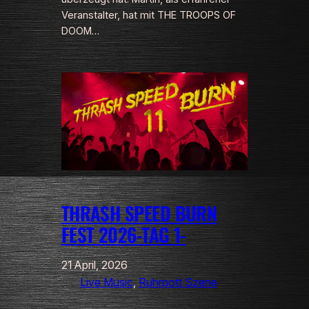
Veranstalter, hat mit THE TROOPS OF
DOOM…
THRASH SPEED BURN
FEST 2026-TAG 1-
21 April, 2026
Live Music
, 
Ruhrpott Szene