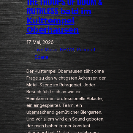
THE TROOPS OF DOOM &
RUTHLESS 𝗯𝗮𝗹𝗱 𝗶𝗺
𝗞𝘂𝗹𝘁𝘁𝗲𝗺𝗽𝗲𝗹
𝗢𝗯𝗲𝗿𝗵𝗮𝘂𝘀𝗲𝗻
17 Mai, 2026
Live Music
, 
NEWS
, 
Ruhrpott
Szene
Der Kulttempel Oberhausen zählt ohne
Frage zu den wichtigsten Adressen der
Metal‑Szene im Ruhrgebiet. Jeder
Besuch fühlt sich an wie ein
Heimkommen: professionelle Abläufe,
ein eingespieltes Team, ein
überraschend gemütlicher Biergarten.
Und vor allem wird ein Sound geboten,
der mich bisher immer konstant
überzeugt hat. Martin, als erfahrener