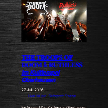
𝐓𝐇𝐄 𝐓𝐑𝐎𝐎𝐏𝐒 𝐎𝐅
𝐃𝐎𝐎𝐌 & 𝐑𝐔𝐓𝐇𝐋𝐄𝐒𝐒
𝙞𝙢 𝙆𝙪𝙡𝙩𝙩𝙚𝙢𝙥𝙚𝙡
𝙊𝙗𝙚𝙧𝙝𝙖𝙪𝙨𝙚𝙣
27 Juli, 2026
Live Music
, 
Ruhrpott Szene
Ein Vorwort Der Kulttempel Oberhausen