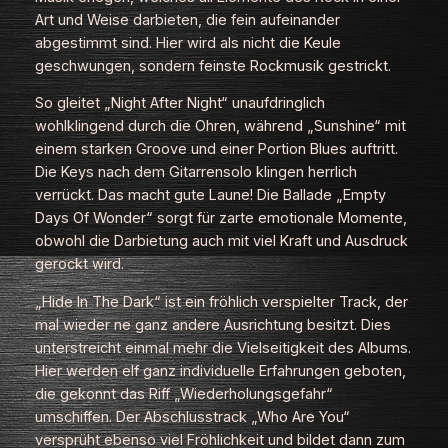
Art und Weise darbieten, die fein aufeinander
abgestimmt sind. Hier wird als nicht die Keule
geschwungen, sondern feinste Rockmusik gestrickt.
So gleitet „Night After Night“ unaufdringlich
wohlklingend durch die Ohren, während „Sunshine“ mit
einem starken Groove und einer Portion Blues auftritt.
Die Keys nach dem Gitarrensolo klingen herrlich
verrückt. Das macht gute Laune! Die Ballade „Empty
Days Of Wonder“ sorgt für zarte emotionale Momente,
obwohl die Darbietung auch mit viel Kraft und Ausdruck
gerockt wird.
„Hide In The Dark“ ist ein fröhlich verspielter Track, der
mal wieder ne ganz andere Ausrichtung besitzt. Dies
unterstreicht einmal mehr die Vielseitigkeit des Albums.
Hier werden elf ganz individuelle Erfahrungen geboten,
die gekonnt das Riff „Wiederholungsgefahr“
umschiffen. Der Abschlusstrack „Who Are You“
versprüht ebenso viel Fröhlichkeit und bildet dann zum