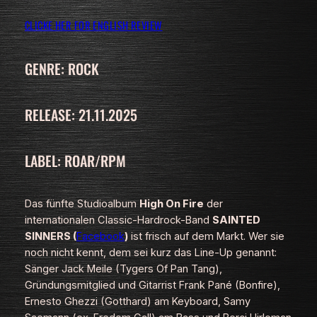
CLICKE HER FOR ENGLISH REVIEW
GENRE: ROCK
RELEASE: 21.11.2025
LABEL: ROAR/RPM
Das fünfte Studioalbum
High On Fire
der
internationalen Classic-Hardrock-Band
SAINTED
SINNERS (
Facebook
)
ist frisch auf dem Markt. Wer sie
noch nicht kennt, dem sei kurz das Line-Up genannt:
Sänger Jack Meile (Tygers Of Pan Tang),
Gründungsmitglied und Gitarrist Frank Pané (Bonfire),
Ernesto Ghezzi (Gotthard) am Keyboard, Samy