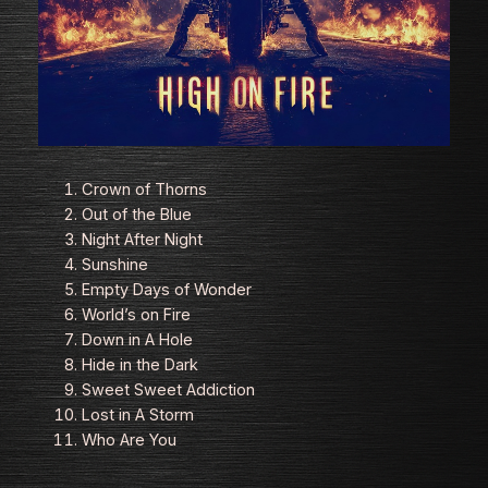
Crown of Thorns
Out of the Blue
Night After Night
Sunshine
Empty Days of Wonder
World’s on Fire
Down in A Hole
Hide in the Dark
Sweet Sweet Addiction
Lost in A Storm
Who Are You