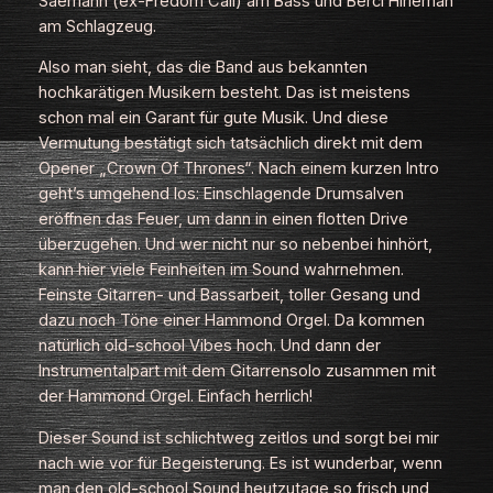
Saemann (ex-Fredom Call) am Bass und Berci Hirleman
am Schlagzeug.
Also man sieht, das die Band aus bekannten
hochkarätigen Musikern besteht. Das ist meistens
schon mal ein Garant für gute Musik. Und diese
Vermutung bestätigt sich tatsächlich direkt mit dem
Opener „Crown Of Thrones“. Nach einem kurzen Intro
geht’s umgehend los: Einschlagende Drumsalven
eröffnen das Feuer, um dann in einen flotten Drive
überzugehen. Und wer nicht nur so nebenbei hinhört,
kann hier viele Feinheiten im Sound wahrnehmen.
Feinste Gitarren- und Bassarbeit, toller Gesang und
dazu noch Töne einer Hammond Orgel. Da kommen
natürlich old-school Vibes hoch. Und dann der
Instrumentalpart mit dem Gitarrensolo zusammen mit
der Hammond Orgel. Einfach herrlich!
Dieser Sound ist schlichtweg zeitlos und sorgt bei mir
nach wie vor für Begeisterung. Es ist wunderbar, wenn
man den old-school Sound heutzutage so frisch und