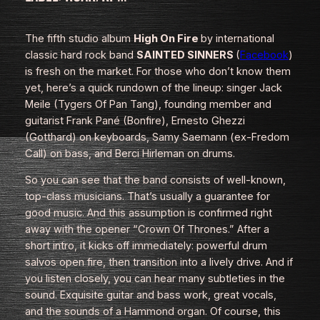
The fifth studio album
High On Fire
by international
classic hard rock band
SAINTED SINNERS
(
Facebook
)
is fresh on the market. For those who don’t know them
yet, here’s a quick rundown of the lineup: singer Jack
Meile (Tygers Of Pan Tang), founding member and
guitarist Frank Pané (Bonfire), Ernesto Ghezzi
(Gotthard) on keyboards, Samy Saemann (ex-Fredom
Call) on bass, and Berci Hirleman on drums.
So you can see that the band consists of well-known,
top-class musicians. That’s usually a guarantee for
good music. And this assumption is confirmed right
away with the opener “Crown Of Thrones.” After a
short intro, it kicks off immediately: powerful drum
salvos open fire, then transition into a lively drive. And if
you listen closely, you can hear many subtleties in the
sound. Exquisite guitar and bass work, great vocals,
and the sounds of a Hammond organ. Of course, this