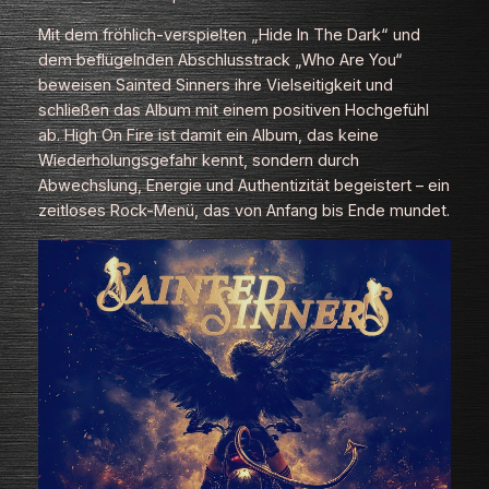
Mit dem fröhlich-verspielten „Hide In The Dark“ und
dem beflügelnden Abschlusstrack „Who Are You“
beweisen Sainted Sinners ihre Vielseitigkeit und
schließen das Album mit einem positiven Hochgefühl
ab.
High On Fire
ist damit ein Album, das keine
Wiederholungsgefahr kennt, sondern durch
Abwechslung, Energie und Authentizität begeistert – ein
zeitloses Rock-Menü, das von Anfang bis Ende mundet.