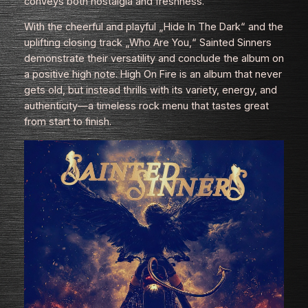
conveys both nostalgia and freshness.
With the cheerful and playful „Hide In The Dark“ and the
uplifting closing track „Who Are You,“ Sainted Sinners
demonstrate their versatility and conclude the album on
a positive high note. High On Fire is an album that never
gets old, but instead thrills with its variety, energy, and
authenticity—a timeless rock menu that tastes great
from start to finish.