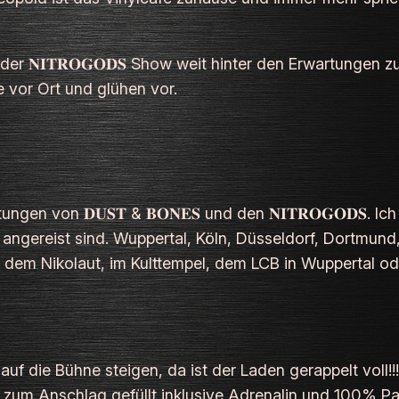
er 𝐍𝐈𝐓𝐑𝐎𝐆𝐎𝐃𝐒 Show weit hinter den Erwartungen 
e vor Ort und glühen vor.
en von 𝐃𝐔𝐒𝐓 & 𝐁𝐎𝐍𝐄𝐒 und den 𝐍𝐈𝐓𝐑𝐎𝐆𝐎𝐃𝐒. 
 angereist sind. Wuppertal, Köln, Düsseldorf, Dortmund
uf dem Nikolaut, im Kulttempel, dem LCB in Wuppertal
𝐄𝐒 auf die Bühne steigen, da ist der Laden gerappelt vo
is zum Anschlag gefüllt inklusive Adrenalin und 100% P