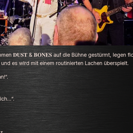
en 𝐃𝐔𝐒𝐓 & 𝐁𝐎𝐍𝐄𝐒 auf die Bühne gestürmt, legen f
 und es wird mit einem routinierten Lachen überspielt.
n!“.
ich…“.