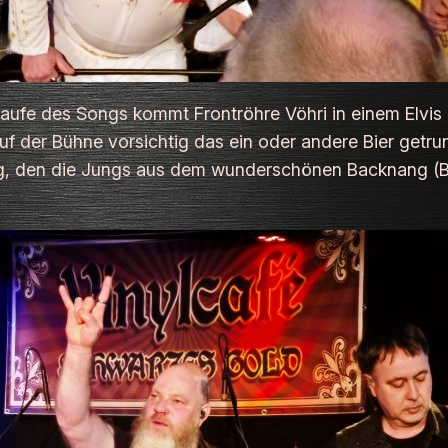
 Laufe des Songs kommt Frontröhre Vöhri in einem Elvis
f der Bühne vorsichtig das ein oder andere Bier getrun
ong, den die Jungs aus dem wunderschönen Backnang (B