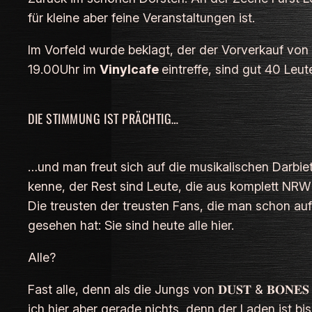
für kleine aber feine Veranstaltungen ist.
Im Vorfeld wurde beklagt, der der Vorverkauf von d
19.00Uhr im
Vinylcafe
eintreffe, sind gut 40 Leut
DIE STIMMUNG IST PRÄCHTIG…
…und man freut sich auf die musikalischen Darbietung
kenne, der Rest sind Leute, die aus komplett NRW
Die treusten der treusten Fans, die man schon a
gesehen hat: Sie sind heute alle hier.
Alle?
Fast alle, denn als die Jungs von 𝐃𝐔𝐒𝐓 & 𝐁𝐎𝐍
ich hier aber gerade nichts, denn der Laden ist b