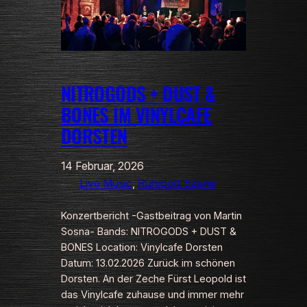
NITROGODS + DUST &
BONES IM VINYLCAFE
DORSTEN
14 Februar, 2026
Live Music
, 
Ruhrpott Szene
Konzertbericht -Gastbeitrag von Martin
Sosna- Bands: NITROGODS + DUST &
BONES Location: Vinylcafe Dorsten
Datum: 13.02.2026 Zurück im schönen
Dorsten. An der Zeche Fürst Leopold ist
das Vinylcafe zuhause und immer mehr