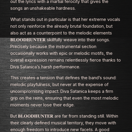
out the lyrics with a martial ferocity that gives the
songs an unshakeable hardness.
What stands out in particular is that her extreme vocals
not only reinforce the already brutal foundation, but
also act as a counterpoint to the melodic elements
𝐁𝐋𝐎𝐎𝐃𝐇𝐔𝐍𝐓𝐄𝐑 skillfully weave into their songs.
Precisely because the instrumental section
occasionally works with epic or melodic motifs, the
overall expression remains relentlessly fierce thanks to
Diva Satanica’s harsh performance.
This creates a tension that defines the band’s sound:
melodic playfulness, but never at the expense of
uncompromising impact. Diva Satanica keeps a firm
grip on the reins, ensuring that even the most melodic
moments never lose their edge.
But 𝐁𝐋𝐎𝐎𝐃𝐇𝐔𝐍𝐓𝐄𝐑 are far from standing still. Within
their clearly defined musical territory, they move with
enough freedom to introduce new facets. A good