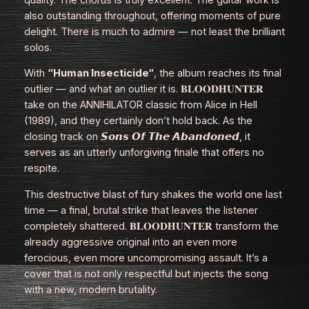
also outstanding throughout, offering moments of pure
delight. There is much to admire — not least the brilliant
solos.
With
“Human Insecticide“
, the album reaches its final
outlier — and what an outlier it is. 𝐁𝐋𝐎𝐎𝐃𝐇𝐔𝐍𝐓𝐄𝐑
take on the ANNIHILATOR classic from
Alice in Hell
(1989), and they certainly don’t hold back. As the
closing track on 𝙎𝙤𝙣𝙨 𝙊𝙛 𝙏𝙝𝙚 𝘼𝙗𝙖𝙣𝙙𝙤𝙣𝙚𝙙, it
serves as an utterly unforgiving finale that offers no
respite.
This destructive blast of fury shakes the world one last
time — a final, brutal strike that leaves the listener
completely shattered. 𝐁𝐋𝐎𝐎𝐃𝐇𝐔𝐍𝐓𝐄𝐑 transform the
already aggressive original into an even more
ferocious, even more uncompromising assault. It’s a
cover that is not only respectful but injects the song
with a new, modern brutality.