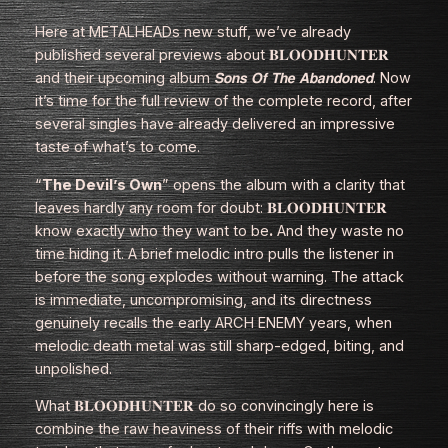
Here at
METALHEADs new stuff
, we’ve already
published several previews about 𝐁𝐋𝐎𝐎𝐃𝐇𝐔𝐍𝐓𝐄𝐑
and their upcoming album 𝙎𝙤𝙣𝙨 𝙊𝙛 𝙏𝙝𝙚 𝘼𝙗𝙖𝙣𝙙𝙤𝙣𝙚𝙙. Now
it’s time for the full review of the complete record, after
several singles have already delivered an impressive
taste of what’s to come.
“
The Devil’s Own
” opens the album with a clarity that
leaves hardly any room for doubt: 𝐁𝐋𝐎𝐎𝐃𝐇𝐔𝐍𝐓𝐄𝐑
know exactly who they want to be
.
And they waste no
time hiding it. A brief melodic intro pulls the listener in
before the song explodes without warning. The attack
is immediate, uncompromising, and its directness
genuinely recalls the early ARCH ENEMY years, when
melodic death metal was still sharp‑edged, biting, and
unpolished.
What 𝐁𝐋𝐎𝐎𝐃𝐇𝐔𝐍𝐓𝐄𝐑 do so convincingly here is
combine the raw heaviness of their riffs with melodic