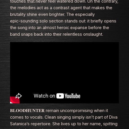
touches that never feel watered down. On the contrary,
the melodies act as a contrast agent that makes the
brutality shine even brighter. The especially
epic‑sounding solo section stands out: it briefly opens
the song into an almost heroic expanse before the
band snaps back into their relentless onslaught.
𝐁𝐋𝐎𝐎𝐃𝐇𝐔𝐍𝐓𝐄𝐑 remain uncompromising when it
comes to vocals. Clean singing simply isn’t part of Diva
Satanica’s repertoire. She lives up to her name, spitting