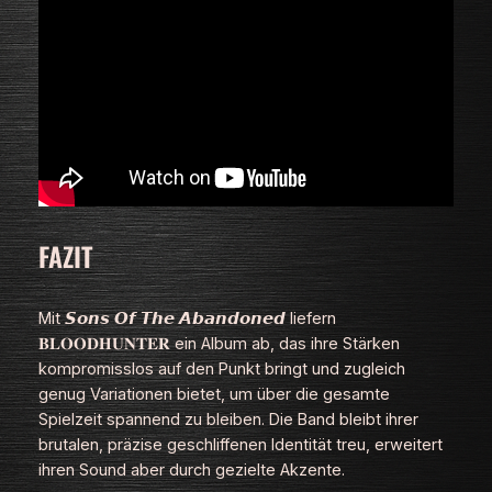
FAZIT
Mit 𝙎𝙤𝙣𝙨 𝙊𝙛 𝙏𝙝𝙚 𝘼𝙗𝙖𝙣𝙙𝙤𝙣𝙚𝙙 liefern
𝐁𝐋𝐎𝐎𝐃𝐇𝐔𝐍𝐓𝐄𝐑 ein Album ab, das ihre Stärken
kompromisslos auf den Punkt bringt und zugleich
genug Variationen bietet, um über die gesamte
Spielzeit spannend zu bleiben. Die Band bleibt ihrer
brutalen, präzise geschliffenen Identität treu, erweitert
ihren Sound aber durch gezielte Akzente.