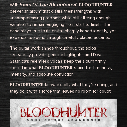
With 𝙎𝙤𝙣𝙨 𝙊𝙛 𝙏𝙝𝙚 𝘼𝙗𝙖𝙣𝙙𝙤𝙣𝙚𝙙, 𝐁𝐋𝐎𝐎𝐃𝐇𝐔𝐍𝐓𝐄𝐑
deliver an album that distills their strengths with
uncompromising precision while still offering enough
variation to remain engaging from start to finish. The
band stays true to its brutal, sharply honed identity, yet
expands its sound through carefully placed accents.
The guitar work shines throughout, the solos
repeatedly provide genuine highlights, and Diva
Satanica’s relentless vocals keep the album firmly
rooted in what 𝐁𝐋𝐎𝐎𝐃𝐇𝐔𝐍𝐓𝐄𝐑 stand for: hardness,
intensity, and absolute conviction.
𝐁𝐋𝐎𝐎𝐃𝐇𝐔𝐍𝐓𝐄𝐑 know exactly what they’re doing, and
they do it with a force that leaves no room for doubt.