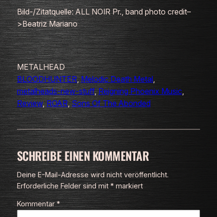
Bild-/Zitatquelle: ALL NOIR Pr., band photo credit–
>Beatriz Mariano
METALHEAD
BLOODHUNTER
, 
Melodic Death Metal
, 
metalheads-new-stuff
, 
Reigning Phoenix Music
, 
Review
, 
ROAR
, 
Sons Of The Abonded
SCHREIBE EINEN KOMMENTAR
Deine E-Mail-Adresse wird nicht veröffentlicht.
Erforderliche Felder sind mit
*
markiert
Kommentar
*