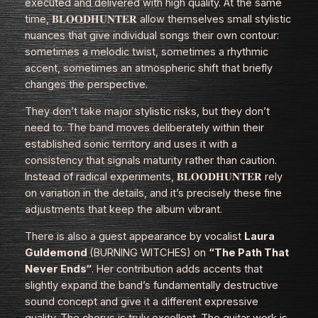
executed and delivered with high quality. At the same
time, 𝐁𝐋𝐎𝐎𝐃𝐇𝐔𝐍𝐓𝐄𝐑 allow themselves small stylistic
nuances that give individual songs their own contour:
sometimes a melodic twist, sometimes a rhythmic
accent, sometimes an atmospheric shift that briefly
changes the perspective.
They don’t take major stylistic risks, but they don’t
need to. The band moves deliberately within their
established sonic territory and uses it with a
consistency that signals maturity rather than caution.
Instead of radical experiments, 𝐁𝐋𝐎𝐎𝐃𝐇𝐔𝐍𝐓𝐄𝐑 rely
on variation in the details, and it’s precisely these fine
adjustments that keep the album vibrant.
There is also a guest appearance by vocalist
Laura
Guldemond
(BURNING WITCHES) on
“The Path That
Never Ends“
. Her contribution adds accents that
slightly expand the band’s fundamentally destructive
sound concept and give it a different expressive
quality. The chorus is truly excellent. The guitar work is