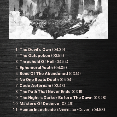
The Devil’s Own
(04:39)
The Outspoken
(03:55)
Threshold Of Hell
(04:54)
Ephemeral Youth
(04:05)
Sons Of The Abandoned
(03:14)
No One Beats Death
(05:04)
Code Aeternam
(03:43)
The Path That Never Ends
(03:19)
The Night Is Darker Before The Dawn
(03:28)
Masters Of Deceive
(03:46)
Human Insecticide
(
Annihilator
-Cover) (04:58)