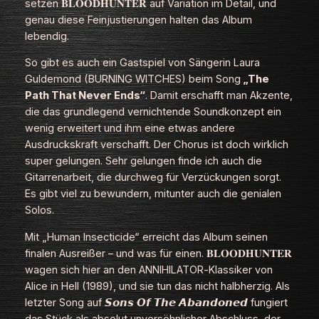
setzen 𝐁𝐋𝐎𝐎𝐃𝐇𝐔𝐍𝐓𝐄𝐑 auf Variation im Detail, und
genau diese Feinjustierungen halten das Album
lebendig.
So gibt es auch ein Gastspiel von Sängerin Laura
Guldemond (BURNING WITCHES) beim Song
„The
Path That Never Ends“
. Damit erschafft man Akzente,
die das grundlegend vernichtende Soundkonzept ein
wenig erweitert und ihm eine etwas andere
Ausdruckskraft verschafft. Der Chorus ist doch wirklich
super gelungen. Sehr gelungen finde ich auch die
Gitarrenarbeit, die durchweg für Verzückungen sorgt.
Es gibt viel zu bewundern, mitunter auch die genialen
Solos.
Mit „Human Insecticide“ erreicht das Album seinen
finalen Ausreißer – und was für einen. 𝐁𝐋𝐎𝐎𝐃𝐇𝐔𝐍𝐓𝐄𝐑
wagen sich hier an den ANNIHILATOR‑Klassiker von
Alice in Hell
(1989), und sie tun das nicht halbherzig. Als
letzter Song auf 𝙎𝙤𝙣𝙨 𝙊𝙛 𝙏𝙝𝙚 𝘼𝙗𝙖𝙣𝙙𝙤𝙣𝙚𝙙 fungiert
das Stück als absolut unversöhnlicher Abschluss, der