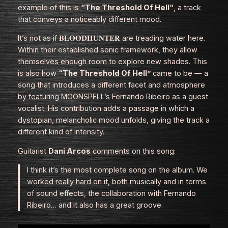
example of this is
“The Threshold Of Hell“
, a track
that conveys a noticeably different mood.
It’s not as if 𝐁𝐋𝐎𝐎𝐃𝐇𝐔𝐍𝐓𝐄𝐑 are treading water here.
Within their established sonic framework, they allow
themselves enough room to explore new shades. This
is also how
“The Threshold Of Hell”
came to be — a
song that introduces a different facet and atmosphere
by featuring MOONSPELL’s Fernando Ribeiro as a guest
vocalist. His contribution adds a passage in which a
dystopian, melancholic mood unfolds, giving the track a
different kind of intensity.
Guitarist
Dani Arcos
comments on this song:
I think it’s the most complete song on the album. We
worked really hard on it, both musically and in terms
of sound effects, the collaboration with Fernando
Ribeiro… and it also has a great groove.