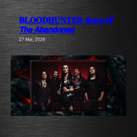
Zum
Inhalt
𝐁𝐋𝐎𝐎𝐃𝐇𝐔𝐍𝐓𝐄𝐑 𝙎𝙤𝙣𝙨 𝙊𝙛
springen
𝙏𝙝𝙚 𝘼𝙗𝙖𝙣𝙙𝙤𝙣𝙚𝙙
27 Mai, 2026