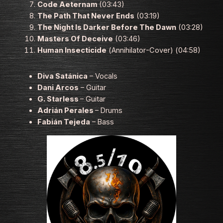
Code Aeternam
(03:43)
The Path That Never Ends
(03:19)
The Night Is Darker Before The Dawn
(03:28)
Masters Of Deceive
(03:46)
Human Insecticide
(
Annihilator
-Cover) (04:58)
Diva Satánica
– Vocals
Dani Arcos
– Guitar
G. Starless
– Guitar
Adrián Perales
– Drums
Fabián Tejeda
– Bass