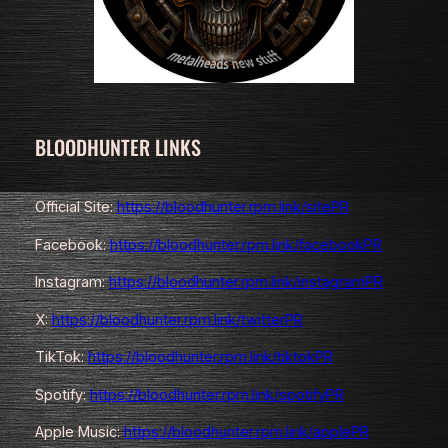
BLOODHUNTER LINKS
Official Site:
https://bloodhunter.rpm.link/sitePR
Facebook:
https://bloodhunter.rpm.link/facebookPR
Instagram:
https://bloodhunter.rpm.link/instagramPR
X:
https://bloodhunter.rpm.link/twitterPR
TikTok:
https://bloodhunter.rpm.link/tiktokPR
Spotify:
https://bloodhunter.rpm.link/spotifyPR
Apple Music:
https://bloodhunter.rpm.link/applePR