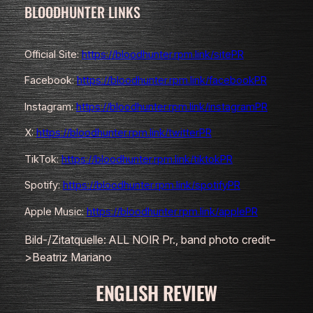
BLOODHUNTER LINKS
Official Site:
https://bloodhunter.rpm.link/sitePR
Facebook:
https://bloodhunter.rpm.link/facebookPR
Instagram:
https://bloodhunter.rpm.link/instagramPR
X:
https://bloodhunter.rpm.link/twitterPR
TikTok:
https://bloodhunter.rpm.link/tiktokPR
Spotify:
https://bloodhunter.rpm.link/spotifyPR
Apple Music:
https://bloodhunter.rpm.link/applePR
Bild-/Zitatquelle: ALL NOIR Pr., band photo credit–
>Beatriz Mariano
ENGLISH REVIEW