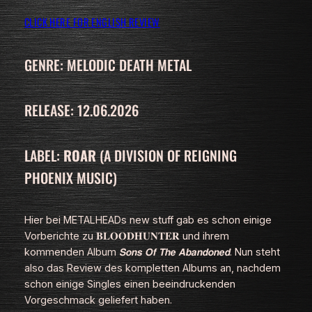
CLICK HERE FOR ENGLISH REVIEW
GENRE: MELODIC DEATH METAL
RELEASE: 12.06.2026
LABEL:
ROAR
(A DIVISION OF REIGNING
PHOENIX MUSIC)
Hier bei
METALHEADs new stuff
gab es schon einige
Vorberichte zu 𝐁𝐋𝐎𝐎𝐃𝐇𝐔𝐍𝐓𝐄𝐑 und ihrem
kommenden Album 𝙎𝙤𝙣𝙨 𝙊𝙛 𝙏𝙝𝙚 𝘼𝙗𝙖𝙣𝙙𝙤𝙣𝙚𝙙. Nun steht
also das Review des kompletten Albums an, nachdem
schon einige Singles einen beeindruckenden
Vorgeschmack geliefert haben.