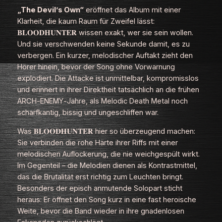
„The Devil’s Own“
eröffnet das Album mit einer
Klarheit, die kaum Raum für Zweifel lässt:
𝐁𝐋𝐎𝐎𝐃𝐇𝐔𝐍𝐓𝐄𝐑 wissen exakt, wer sie sein wollen.
Und sie verschwenden keine Sekunde damit, es zu
verbergen. Ein kurzer, melodischer Auftakt zieht den
Hörer hinein, bevor der Song ohne Vorwarnung
explodiert. Die Attacke ist unmittelbar, kompromisslos
und erinnert in ihrer Direktheit tatsächlich an die frühen
ARCH‑ENEMY‑Jahre, als Melodic Death Metal noch
scharfkantig, bissig und ungeschliffen war.
Was 𝐁𝐋𝐎𝐎𝐃𝐇𝐔𝐍𝐓𝐄𝐑 hier so überzeugend machen:
Sie verbinden die rohe Härte ihrer Riffs mit einer
melodischen Auflockerung, die nie weichgespült wirkt.
Im Gegenteil – die Melodien dienen als Kontrastmittel,
das die Brutalität erst richtig zum Leuchten bringt.
Besonders der episch anmutende Solopart sticht
heraus: Er öffnet den Song kurz in eine fast heroische
Weite, bevor die Band wieder in ihre gnadenlosen