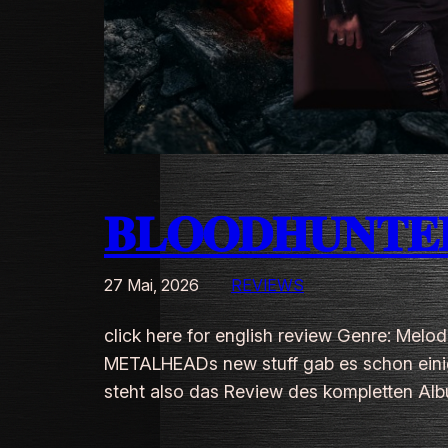
𝐁𝐋𝐎𝐎𝐃𝐇𝐔𝐍𝐓𝐄𝐑 
27 Mai, 2026
REVIEWS
click here for english review Genre: Melo
METALHEADs new stuff gab es schon einige Vorb
steht also das Review des kompletten A