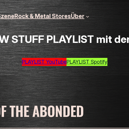
zene
Rock & Metal Stores
Über
 STUFF PLAYLIST mit den 
PLAYLIST YouTube
PLAYLIST Spotify
F THE ABONDED