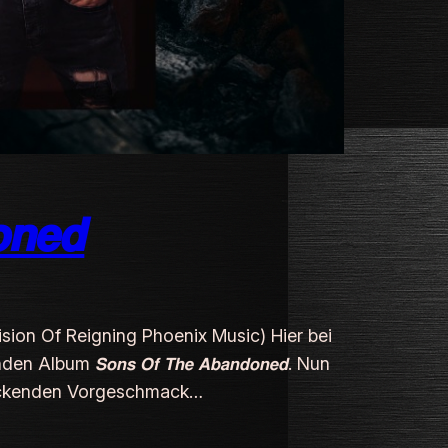
𝙣𝙚𝙙
ision Of Reigning Phoenix Music) Hier bei
𝙎𝙤𝙣𝙨 𝙊𝙛 𝙏𝙝𝙚 𝘼𝙗𝙖𝙣𝙙𝙤𝙣𝙚𝙙. Nun
ruckenden Vorgeschmack…