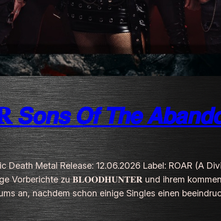
𝙤𝙣𝙨 𝙊𝙛 𝙏𝙝𝙚 𝘼𝙗𝙖𝙣𝙙𝙤
dic Death Metal Release: 12.06.2026 Label: ROAR (A Div
erichte zu 𝐁𝐋𝐎𝐎𝐃𝐇𝐔𝐍𝐓𝐄𝐑 und ihrem kommenden Album 
lbums an, nachdem schon einige Singles einen beeind