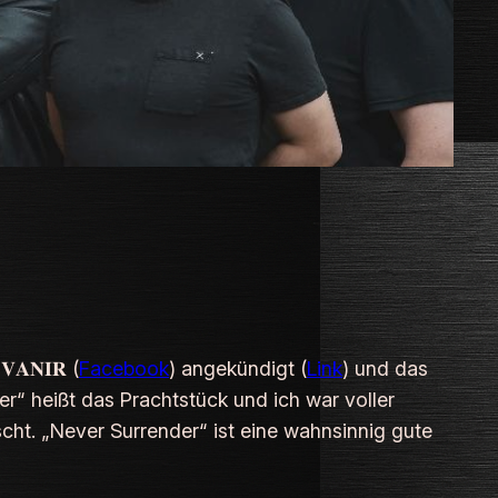
𝐍𝐈𝐑 (
Facebook
) angekündigt (
Link
) und das
er“ heißt das Prachtstück und ich war voller
scht. „Never Surrender“ ist eine wahnsinnig gute