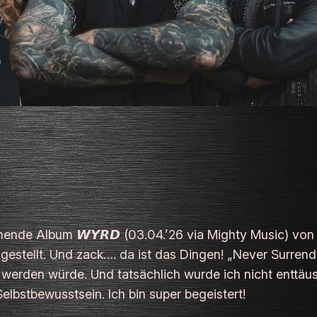
nde Album 𝙒𝙔𝙍𝘿 (03.04.’26 via Mighty Music) von 𝐕
 gestellt. Und zack…. da ist das Dingen! „Never Surrend
tt werden würde. Und tatsächlich wurde ich nicht enttäu
lbstbewusstsein. Ich bin super begeistert!