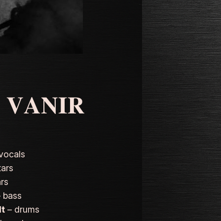
𝐕𝐀𝐍𝐈𝐑
vocals
tars
ars
 bass
dt
– drums