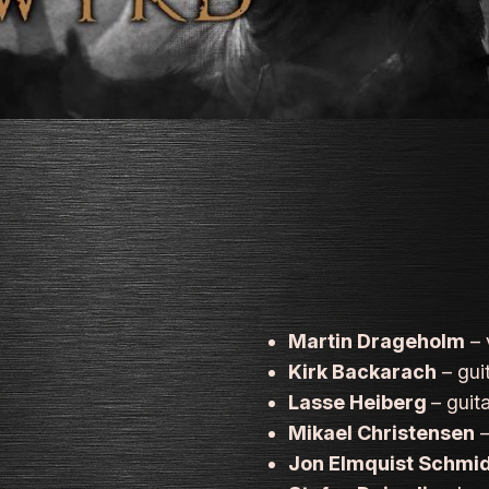
Martin Drageholm
– 
Kirk Backarach
– gui
Lasse Heiberg
– guit
Mikael Christensen
–
Jon Elmquist Schmi