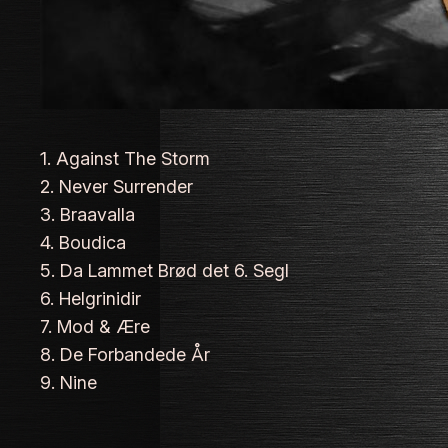
1. Against The Storm
2. Never Surrender
3. Braavalla
4. Boudica
5. Da Lammet Brød det 6. Segl
6. Helgrinidir
7. Mod & Ære
8. De Forbandede År
9. Nine