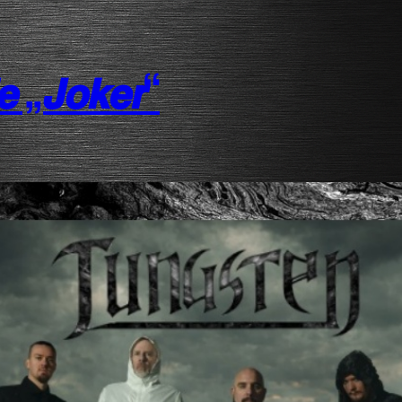
 „𝙅𝙤𝙠𝙚𝙧“