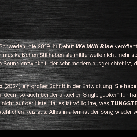
eden, die 2019 ihr Debüt 𝙒𝙚 𝙒𝙞𝙡𝙡 𝙍𝙞𝙨𝙚 veröffent
hen musikalischen Stil haben sie mittlerweile nicht mehr
Sound entwickelt, der sehr modern ausgerichtet ist, der
𝙧𝙣𝙤 (2024) ein großer Schritt in der Entwicklung. Sie ha
Ideen, so auch bei der aktuellen Single „Joker“. Ich hä
icht auf der Liste. Ja, es ist völlig irre, was
TUNGST
tehlichen Reiz aus. Alles in allem ist der Song wieder