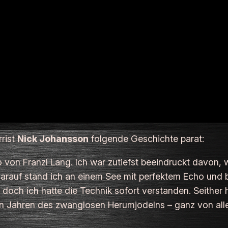
rist
Nick Johansson
folgende Geschichte parat:
deo von Franzl Lang. Ich war zutiefst beeindruckt davon,
 darauf stand ich an einem See mit perfektem Echo und 
, doch ich hatte die Technik sofort verstanden. Seither
n Jahren des zwanglosen Herumjodelns – ganz von allein