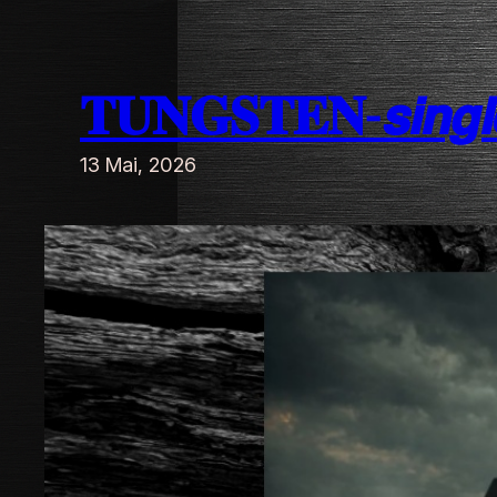
Zum
Inhalt
𝐓𝐔𝐍𝐆𝐒𝐓𝐄𝐍-𝙨𝙞𝙣𝙜𝙡
springen
13 Mai, 2026