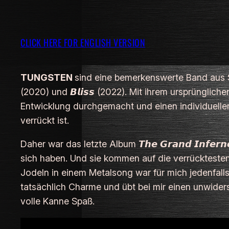
CLICK HERE FOR ENGLISH VERSION
TUNGSTEN
sind eine bemerkenswerte Band aus Schw
(2020) und 𝘽𝙡𝙞𝙨𝙨 (2022). Mit ihrem ursprünglic
Entwicklung durchgemacht und einen individuellen 
verrückt ist.
Daher war das letzte Album 𝙏𝙝𝙚 𝙂𝙧𝙖𝙣𝙙 𝙄𝙣𝙛𝙚
sich haben. Und sie kommen auf die verrücktesten 
Jodeln in einem Metalsong war für mich jedenfalls n
tatsächlich Charme und übt bei mir einen unwiders
volle Kanne Spaß.