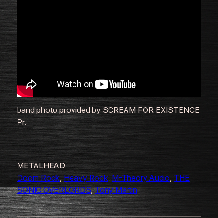
band photo provided by SCREAM FOR EXISTENCE
Pr.
METALHEAD
Doom Rock
, 
Heavy Rock
, 
M-Theory Audio
, 
THE
SONIC OVERLORDS
, 
Tony Martin