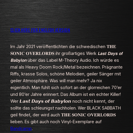
CLICK HERE FOR ENGLISH VERSION
Im Jahr 2021 veröffentlichten die schwedischen 𝐓𝐇𝐄
𝐒𝐎𝐍𝐈𝐂 𝐎𝐕𝐄𝐑𝐋𝐎𝐑𝐃𝐒 ihr großartiges Werk 𝙇𝙖𝙨𝙩 𝘿𝙖𝙮𝙨 𝙤𝙛
𝘽𝙖𝙗𝙮𝙡𝙤𝙣 über das Label
M-Theory Audio
. Ich würde es
mal als Heavy Doom Rock/Metal bezeichnen. Prägnante
Riffs, krasse Solos, schöne Melodien, geiler Sänger mit
geiler Atmosphäre. Was will man mehr? Ja nix
eigentlich. Man fühlt sich sofort an der glorreichen 70’er
und 80’er Jahre erinnert. Das Album ist ein echter Killer!
Wer 𝙇𝙖𝙨𝙩 𝘿𝙖𝙮𝙨 𝙤𝙛 𝘽𝙖𝙗𝙮𝙡𝙤𝙣 noch nicht kennt, der
sollte das schleunigst nachholen. Wer BLACK SABBATH
geil findet, der wird auch 𝐓𝐇𝐄 𝐒𝐎𝐍𝐈𝐂 𝐎𝐕𝐄𝐑𝐋𝐎𝐑𝐃𝐒
lieben. Es gibt auch noch Vinyl-Exemplare auf
Bandcamp
.