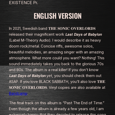
EXISTENCE Pr.
ENGLISH VERSION
In 2021, Swedish band 𝐓𝐇𝐄 𝐒𝐎𝐍𝐈𝐂 𝐎𝐕𝐄𝐑𝐋𝐎𝐑𝐃𝐒
released their magnificent work 𝙇𝙖𝙨𝙩 𝘿𝙖𝙮𝙨 𝙤𝙛 𝘽𝙖𝙗𝙮𝙡𝙤𝙣
(Label M-Theory Audio). I would describe it as heavy
doom rock/metal. Concise riffs, awesome solos,
beautiful melodies, an amazing singer with an amazing
atmosphere. What more could you want? Nothing! This
sound immediately takes you back to the glorious 70s
and 80s. The album is a real killer! If you don’t know
𝙇𝙖𝙨𝙩 𝘿𝙖𝙮𝙨 𝙤𝙛 𝘽𝙖𝙗𝙮𝙡𝙤𝙣 yet, you should check them out
ASAP. If you love BLACK SABBATH, you’ll also love 𝐓𝐇𝐄
𝐒𝐎𝐍𝐈𝐂 𝐎𝐕𝐄𝐑𝐋𝐎𝐑𝐃𝐒. Vinyl copies are also available at
Bandcamp
.
The final track on this album is “Past The End of Time.”
Even though the album is already a few years old, I am
extremely happy that they decided to release this song