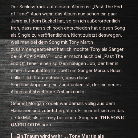
Der Schlusstrack auf diesem Album ist „Past The End
of Time“. Auch wenn das Album nun schon ein paar
Jahre auf dem Buckel hat, so bin ich außerordentlich
froh, dass man sich noch entschieden hat diesen Song
als Single zu veröffentlichen. Nicht zuletzt deswegen,
weil man bei dem Song mit Tony Martin
zusammengearbeitet hat. Ich mochte Tony als Sänger
bei BLACK SABBATH und er macht auch bei „Past The
End Of Time“ einen spitzenmäßigen Job, der hier in
einem traumhaften im Duett mit Sänger Marcus Rubin
brilliert. Ich hoffe natürlich, dass diese
Singleauskopplung ein Zündfunken ist, der ein neues
Album auf absehbare Zeit ankündigt.
Gitarrist Morgan Zocek war damals völlig aus dem
Häuschen und zutiefst ergriffen. Er erinnert sich an das
erste Mal, als er Tony bei einem Song von 𝐓𝐇𝐄 𝐒𝐎𝐍𝐈𝐂
𝐎𝐕𝐄𝐑𝐋𝐎𝐑𝐃𝐒 hörte:
Ein Traum wird wahr … Tony Martin als