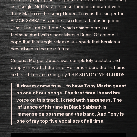
as a single. Not least because they collaborated with
Tony Martin on the song. I loved Tony as the singer for
BLACK SABBATH, and he also does a fantastic job on
„Past The End Of Time,“ which shines here in a
fantastic duet with singer Marcus Rubin. Of course, I
hope that this single release is a spark that heralds a
new album in the near future.
Guitarist Morgan Zocek was completely ecstatic and
deeply moved at the time. He remembers the first time
he heard Tony in a song by 𝐓𝐇𝐄 𝐒𝐎𝐍𝐈𝐂 𝐎𝐕𝐄𝐑𝐋𝐎𝐑𝐃𝐒:
A dream come true… to have Tony Martin guest
on one of our songs. The first time I heard his
voice on this track, I cried with happiness. The
influence of his time in Black Sabbath is
immense on both me and the band. And Tony is
one of my top five vocalists of all time
.