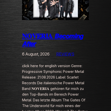
𝐍𝐎𝐕𝐄𝐑𝐈𝐀 𝘽𝙚𝙘𝙤𝙢𝙞𝙣𝙜
𝘼𝙛𝙩𝙚𝙧
6 August, 2026
REVIEWS
click here for english version Genre:
Progressive Symphonic Power Metal
Release: 21.08.2026 Label: Scarlet
Records Die italienische Power Metal
Band 𝐍𝐎𝐕𝐄𝐑𝐈𝐀 gehören für mich zu
den Top-Bands im Bereich Power
Metal. Das letzte Album The Gates Of
The Underworld für mich eines der