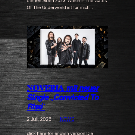
besten Alben 2023. Warum? The Gates
Of The Underworld ist für mich…
𝐍𝐎𝐕𝐄𝐑𝐈𝐀 𝙢𝙞𝙩 𝙣𝙚𝙪𝙚𝙧
𝙎𝙞𝙣𝙜𝙡𝙚 „𝘾𝙤𝙣𝙫𝙞𝙘𝙩𝙚𝙙 𝙏𝙤
𝙍𝙞𝙨𝙚“
2 Juli, 2026
NEWS
click here for english version Die