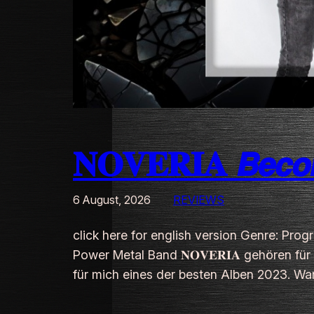
𝐍𝐎𝐕𝐄𝐑𝐈𝐀 𝘽𝙚𝙘𝙤𝙢
6 August, 2026
REVIEWS
click here for english version Genre: Pro
Power Metal Band 𝐍𝐎𝐕𝐄𝐑𝐈𝐀 gehören 
für mich eines der besten Alben 2023. W