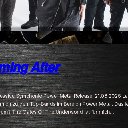
𝙣𝙜 𝘼𝙛𝙩𝙚𝙧
gressive Symphonic Power Metal Release: 21.08.2026 Lab
für mich zu den Top-Bands im Bereich Power Metal. Das
arum? The Gates Of The Underworld ist für mich…