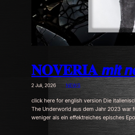
𝐍𝐎𝐕𝐄𝐑𝐈𝐀 𝙢𝙞𝙩 𝙣𝙚𝙪
2 Juli, 2026
NEWS
click here for english version Die italieni
The Underworld aus dem Jahr 2023 war fü
weniger als ein effektreiches episches Ep