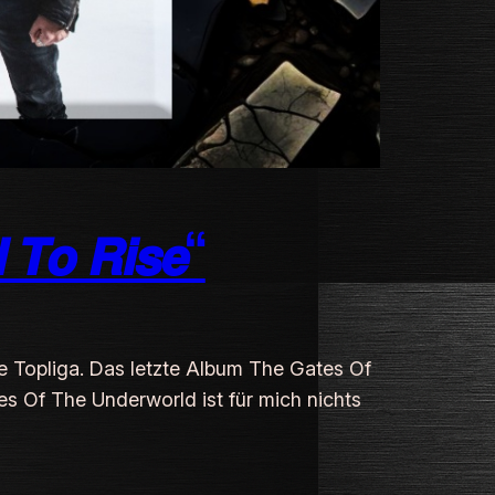
 𝙏𝙤 𝙍𝙞𝙨𝙚“
 die Topliga. Das letzte Album The Gates Of
 Of The Underworld ist für mich nichts