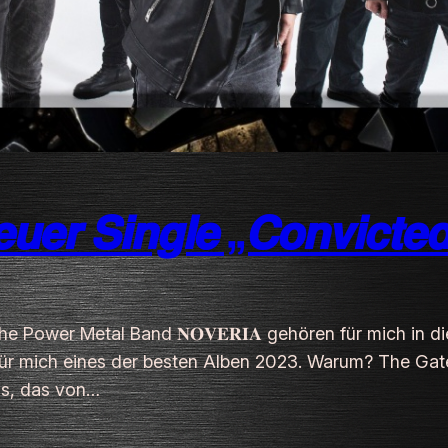
𝙚𝙧 𝙎𝙞𝙣𝙜𝙡𝙚 „𝘾𝙤𝙣𝙫𝙞𝙘𝙩𝙚
sche Power Metal Band 𝐍𝐎𝐕𝐄𝐑𝐈𝐀 gehören für mich in
r mich eines der besten Alben 2023. Warum? The Gates
os, das von…