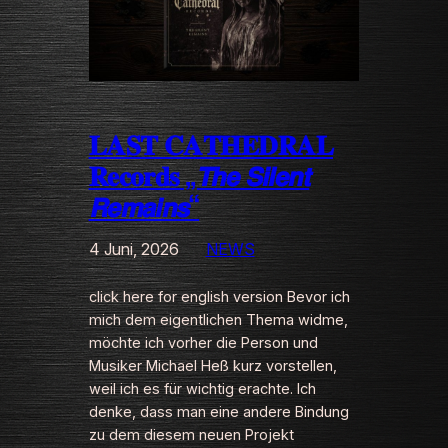
𝐋𝐀𝐒𝐓 𝐂𝐀𝐓𝐇𝐄𝐃𝐑𝐀𝐋
𝐑𝐞𝐜𝐨𝐫𝐝𝐬 „𝙏𝙝𝙚 𝙎𝙞𝙡𝙚𝙣𝙩
𝙍𝙚𝙢𝙖𝙞𝙣𝙨“
4 Juni, 2026
NEWS
click here for english version Bevor ich
mich dem eigentlichen Thema widme,
möchte ich vorher die Person und
Musiker Michael Heß kurz vorstellen,
weil ich es für wichtig erachte. Ich
denke, dass man eine andere Bindung
zu dem diesem neuen Projekt