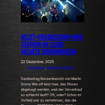
REZET+ERADICATOR+INFE
STATION IM CLUB
HELVETE OBERHAUSEN
22 Dezember, 2025
Live Music
, 
Ruhrpott Szene
Gastbeitrag Konzertbericht von Martin
Sosna Wie oft liest man, das Shows
abgesagt werden, weil der Vorverkauf
so schlecht läuft? Oft, oder? Schon im
Vorfeld war zu vernehmen, das die