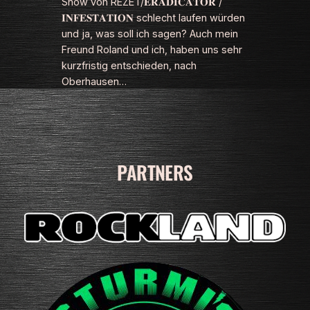
Show von REZET/𝐄𝐑𝐀𝐃𝐈𝐂𝐀𝐓𝐎𝐑 /
𝐈𝐍𝐅𝐄𝐒𝐓𝐀𝐓𝐈𝐎𝐍 schlecht laufen würden
und ja, was soll ich sagen? Auch mein
Freund Roland und ich, haben uns sehr
kurzfristig entschieden, nach
Oberhausen…
PARTNERS