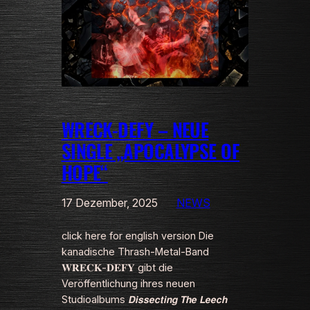
WRECK-DEFY – NEUE
SINGLE „APOCALYPSE OF
HOPE“
17 Dezember, 2025
NEWS
click here for english version Die
kanadische Thrash-Metal-Band
𝐖𝐑𝐄𝐂𝐊-𝐃𝐄𝐅𝐘 gibt die
Veröffentlichung ihres neuen
Studioalbums 𝘿𝙞𝙨𝙨𝙚𝙘𝙩𝙞𝙣𝙜 𝙏𝙝𝙚 𝙇𝙚𝙚𝙘𝙝