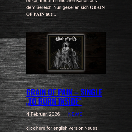
bekanntesten finnischen Bands aus
dem Bereich. Nun gesellen sich 𝐆𝐑𝐀𝐈𝐍
𝐎𝐅 𝐏𝐀𝐈𝐍 aus…
GRAIN OF PAIN – SINGLE
„TO BURN INSIDE“
4 Februar, 2026
NEWS
click here for english version Neues