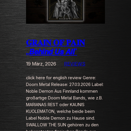
𝐆𝐑𝐀𝐈𝐍 𝐎𝐅 𝐏𝐀𝐈𝐍
„𝘽𝙚𝙝𝙞𝙣𝙙 𝙐𝙨 𝘼𝙡𝙡“
19 März, 2026
REVIEWS
click here for english review Genre:
Doom Metal Release: 27.03.2026 Label:
Noble Demon Aus Finnland kommen
großartige Doom Metal Bands, wie z.B.
MARIANAS REST oder KAUNIS
KUOLEMATON, welche beide beim
Label Noble Demon zu Hause sind.
SWALLOW THE SUN gehören zu den