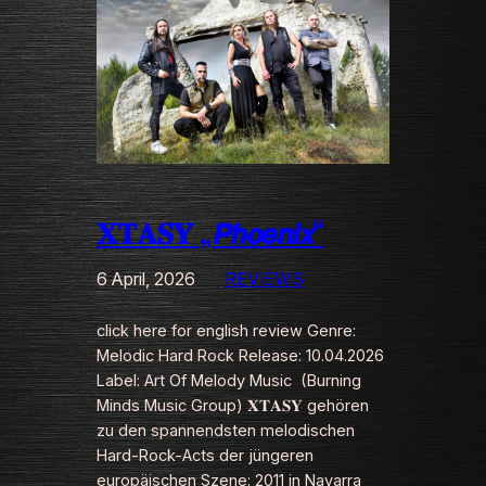
𝐗𝐓𝐀𝐒𝐘 „𝙋𝙝𝙤𝙚𝙣𝙞𝙭“
6 April, 2026
REVIEWS
click here for english review Genre:
Melodic Hard Rock Release: 10.04.2026
Label: Art Of Melody Music (Burning
Minds Music Group) 𝐗𝐓𝐀𝐒𝐘 gehören
zu den spannendsten melodischen
Hard-Rock-Acts der jüngeren
europäischen Szene: 2011 in Navarra