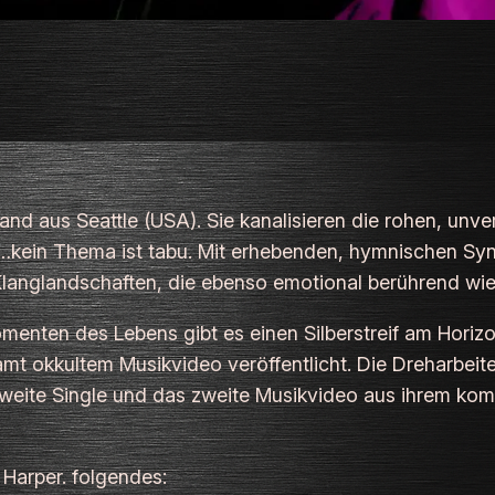
-Band aus Seattle (USA). Sie kanalisieren die rohen, un
kein Thema ist tabu. Mit erhebenden, hymnischen Synt
 Klanglandschaften, die ebenso emotional berührend wie 
Momenten des Lebens gibt es einen Silberstreif am Horiz
amt okkultem Musikvideo veröffentlicht. Die Dreharbeit
zweite Single und das zweite Musikvideo aus ihrem kommen
 Harper.
folgendes: