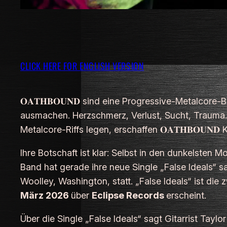
CLICK HERE FOR ENGLISH VERSION
𝐎𝐀𝐓𝐇𝐁𝐎𝐔𝐍𝐃 sind eine Progressive-Metalcore
ausmachen. Herzschmerz, Verlust, Sucht, Trauma…
Metalcore-Riffs legen, erschaffen 𝐎𝐀𝐓𝐇𝐁𝐎𝐔𝐍
Ihre Botschaft ist klar: Selbst in den dunkelsten 
Band hat gerade ihre neue Single „False Ideals“ s
Woolley, Washington, statt. „False Ideals“ ist die 
März 2026
über
Eclipse Records
erscheint.
Über die Single „False Ideals“ sagt Gitarrist
Taylor