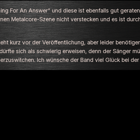
hing For An Answer“ und diese ist ebenfalls gut gerate
en Metalcore-Szene nicht verstecken und es ist durcha
nd steht kurz vor der Veröffentlichung, aber leider benötig
dürfte sich als schwierig erweisen, denn der Sänger m
rzuswitchen. Ich wünsche der Band viel Glück bei der