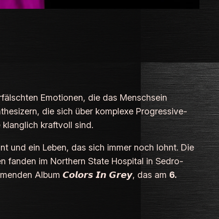
verfälschten Emotionen, die das Menschsein
hesizern, die sich über komplexe Progressive-
klanglich kraftvoll sind.
ont und ein Leben, das sich immer noch lohnt. Die
en fanden im Northern State Hospital in Sedro-
den Album 𝘾𝙤𝙡𝙤𝙧𝙨 𝙄𝙣 𝙂𝙧𝙚𝙮, das am
6.