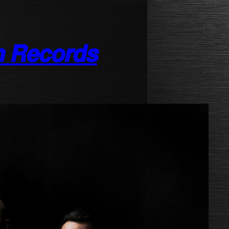
 𝙍𝙚𝙘𝙤𝙧𝙙𝙨