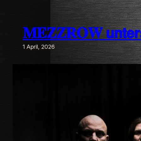
Zum
Inhalt
𝐌𝐄𝐙𝐙𝐑𝐎𝐖 𝘂𝗻𝘁𝗲𝗿𝘀𝗰𝗵
springen
1 April, 2026