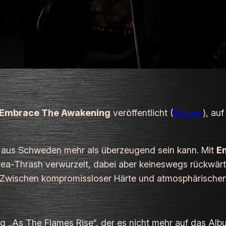
Embrace The Awakening
veröffentlicht (
Review
), au
 aus Schweden mehr als überzeugend sein kann. Mit
E
Area-Thrash verwurzelt, dabei aber keineswegs rückwärts
ig. Zwischen kompromissloser Härte und atmosphärisch
 „As The Flames Rise“, der es nicht mehr auf das Alb