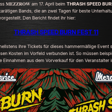
s 𝐌𝐄𝐙𝐙𝐑𝐎𝐖 am 17. April beim
THRASH SPEED BUR
chkarätigen Bands, die an zwei Tagen für beste Unterhal
rgestellt. Den Bericht findet ihr hier:
THRASH SPEED BURN FEST 11
nellstens ihre Tickets für dieses hammermäßige Event 
sen Kosten im Vorfeld verbunden ist. So müssen beispie
e Einnahmen aus dem Vorverkauf für den Veranstalter 