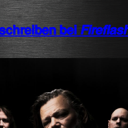
𝗿𝗲𝗶𝗯𝗲𝗻 𝗯𝗲𝗶 𝙁𝙞𝙧𝙚𝙛𝙡𝙖𝙨