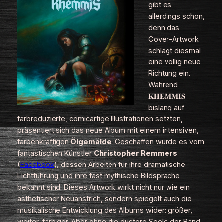
gibt es
allerdings schon,
denn das
Cover‑Artwork
schlägt diesmal
eine völlig neue
Richtung ein.
Während
𝐊𝐇𝐄𝐌𝐌𝐈𝐒
bislang auf
farbreduzierte, comicartige Illustrationen setzten,
präsentiert sich das neue Album mit einem intensiven,
farbenkräftigen
Ölgemälde
. Geschaffen wurde es vom
fantastischen Künstler
Christopher Remmers
(
Facebook
), dessen Arbeiten für ihre dramatische
Lichtführung und ihre fast mythische Bildsprache
bekannt sind. Dieses Artwork wirkt nicht nur wie ein
ästhetischer Neuanstrich, sondern spiegelt auch die
musikalische Entwicklung des Albums wider: größer,
weiter, farbiger. Aber ohne die düstere Seele der Band