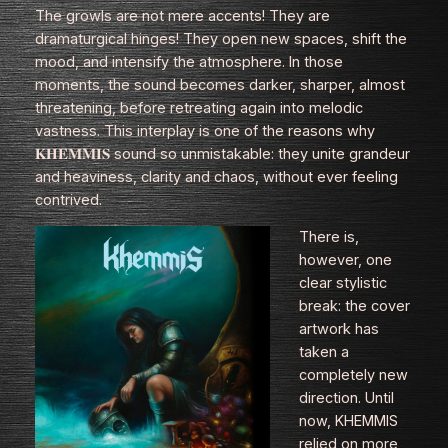
The growls are not mere accents! They are
dramaturgical hinges! They open new spaces, shift the
mood, and intensify the atmosphere. In those
moments, the sound becomes darker, sharper, almost
threatening, before retreating again into melodic
vastness. This interplay is one of the reasons why
𝐊𝐇𝐄𝐌𝐌𝐈𝐒 sound so unmistakable: they unite grandeur
and heaviness, clarity and chaos, without ever feeling
contrived.
There is,
however, one
clear stylistic
break: the cover
artwork has
taken a
completely new
direction. Until
now, KHEMMIS
relied on more