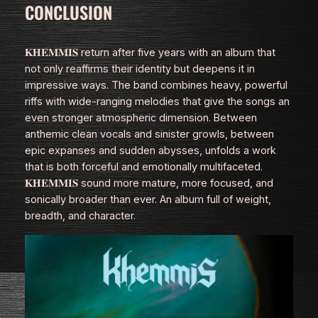
CONCLUSION
𝐊𝐇𝐄𝐌𝐌𝐈𝐒 return after five years with an album that
not only reaffirms their identity but deepens it in
impressive ways. The band combines heavy, powerful
riffs with wide‑ranging melodies that give the songs an
even stronger atmospheric dimension. Between
anthemic clean vocals and sinister growls, between
epic expanses and sudden abysses, unfolds a work
that is both forceful and emotionally multifaceted.
𝐊𝐇𝐄𝐌𝐌𝐈𝐒 sound more mature, more focused, and
sonically broader than ever. An album full of weight,
breadth, and character.