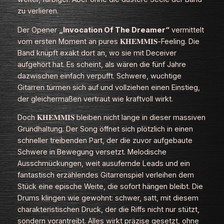
zu verlieren.
Der Opener
„Invocation Of The Dreamer“
vermittelt
vom ersten Moment an pures 𝐊𝐇𝐄𝐌𝐌𝐈𝐒‑Feeling. Die
Band knüpft exakt dort an, wo sie mit
Deceiver
aufgehört hat. Es scheint, als wären die fünf Jahre
dazwischen einfach verpufft. Schwere, wuchtige
Gitarren türmen sich auf und vollziehen einen Einstieg,
der gleichermaßen vertraut wie kraftvoll wirkt.
Doch 𝐊𝐇𝐄𝐌𝐌𝐈𝐒 bleiben nicht lange in dieser massiven
Grundhaltung. Der Song öffnet sich plötzlich in einen
schneller treibenden Part, der die zuvor aufgebaute
Schwere in Bewegung versetzt. Melodische
Ausschmückungen, weit ausufernde Leads und ein
fantastisch erzählendes Gitarrenspiel verleihen dem
Stück eine epische Weite, die sofort hängen bleibt. Die
Drums klingen wie gewohnt: schwer, satt, mit diesem
charakteristischen Druck, der die Riffs nicht nur stützt,
sondern vorantreibt. Alles wirkt präzise gesetzt, ohne