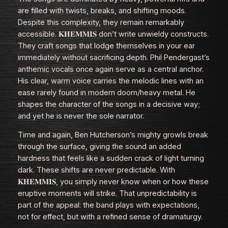
are filled with twists, breaks, and shifting moods.
Despite this complexity, they remain remarkably
accessible. 𝐊𝐇𝐄𝐌𝐌𝐈𝐒 don’t write unwieldy constructs.
They craft songs that lodge themselves in your ear
immediately without sacrificing depth. Phil Pendergast’s
anthemic vocals once again serve as a central anchor.
His clear, warm voice carries the melodic lines with an
ease rarely found in modern doom/heavy metal. He
shapes the character of the songs in a decisive way;
and yet he is never the sole narrator.
Time and again, Ben Hutcherson’s mighty growls break
through the surface, giving the sound an added
hardness that feels like a sudden crack of light turning
dark. These shifts are never predictable. With
𝐊𝐇𝐄𝐌𝐌𝐈𝐒, you simply never know when or how these
eruptive moments will strike. That unpredictability is
part of the appeal: the band plays with expectations,
not for effect, but with a refined sense of dramaturgy.