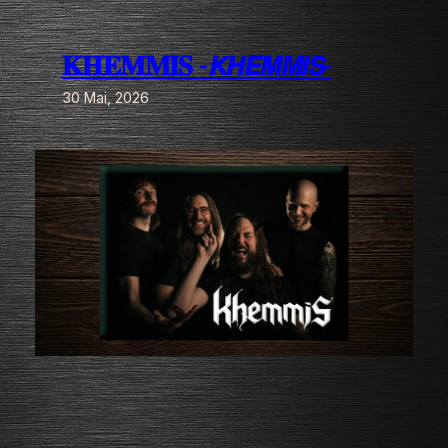
Zum
Inhalt
𝐊𝐇𝐄𝐌𝐌𝐈𝐒 -𝙆𝙃𝙀𝙈𝙈𝙄𝙎-
springen
30 Mai, 2026