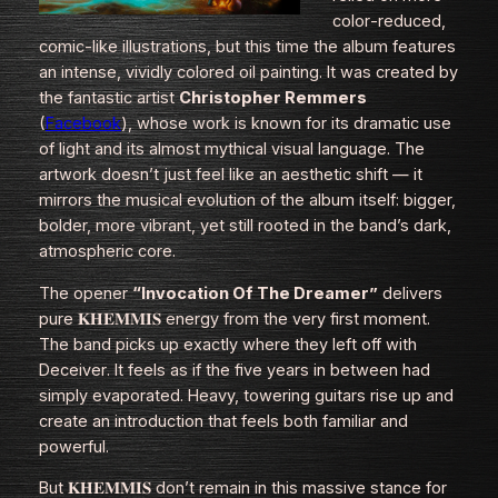
color‑reduced,
comic‑like illustrations, but this time the album features
an intense, vividly colored oil painting. It was created by
the fantastic artist
Christopher Remmers
(
Facebook
), whose work is known for its dramatic use
of light and its almost mythical visual language. The
artwork doesn’t just feel like an aesthetic shift — it
mirrors the musical evolution of the album itself: bigger,
bolder, more vibrant, yet still rooted in the band’s dark,
atmospheric core.
The opener
“Invocation Of The Dreamer”
delivers
pure 𝐊𝐇𝐄𝐌𝐌𝐈𝐒 energy from the very first moment.
The band picks up exactly where they left off with
Deceiver
. It feels as if the five years in between had
simply evaporated. Heavy, towering guitars rise up and
create an introduction that feels both familiar and
powerful.
But 𝐊𝐇𝐄𝐌𝐌𝐈𝐒 don’t remain in this massive stance for