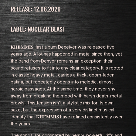
RELEASE: 12.06.2026
LABEL: NUCLEAR BLAST
𝐊𝐇𝐄𝐌𝐌𝐈𝐒’ last album
Deceiver
was released five
years ago. A lot has happened in metal since then, yet
the band from Denver remains an exception: their
sound refuses to fit into any clear category. It is rooted
in classic heavy metal, carries a thick, doom‑laden
patina, but repeatedly opens into melodic, almost
heroic passages. At the same time, they never shy
away from breaking the mood with harsh death‑metal
growls. This tension isn’t a stylistic mix for its own
sake, but the expression of a very distinct musical
identity that 𝐊𝐇𝐄𝐌𝐌𝐈𝐒 have refined consistently over
the years.
The songs are dominated by heavy, powerful riffs and