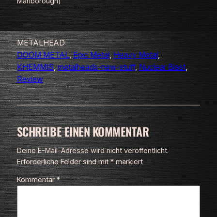
Marlborough)
METALHEAD
DOOM METAL
, 
Epic Metal
, 
Heavy Metal
, 
KHEMMIS
, 
metalheads-new-stuff
, 
Nuclear Blast
, 
Review
SCHREIBE EINEN KOMMENTAR
Deine E-Mail-Adresse wird nicht veröffentlicht.
Erforderliche Felder sind mit
*
markiert
Kommentar
*