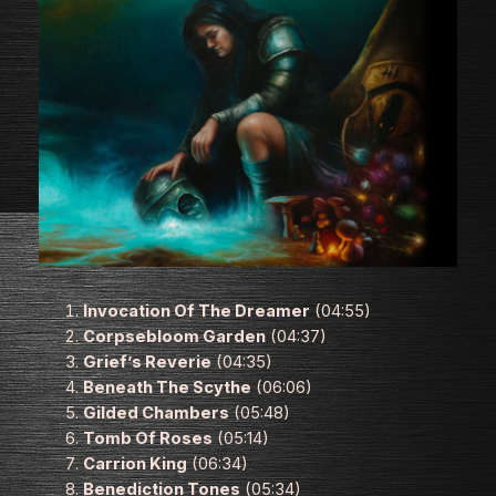
Invocation Of The Dreamer
(04:55)
Corpsebloom Garden
(04:37)
Grief’s Reverie
(04:35)
Beneath The Scythe
(06:06)
Gilded Chambers
(05:48)
Tomb Of Roses
(05:14)
Carrion King
(06:34)
Benediction Tones
(05:34)