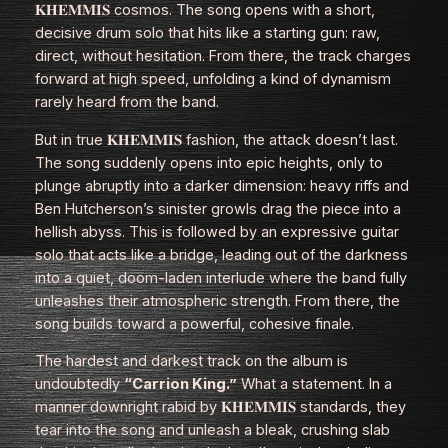
𝐊𝐇𝐄𝐌𝐌𝐈𝐒 cosmos. The song opens with a short,
decisive drum solo that hits like a starting gun: raw,
direct, without hesitation. From there, the track charges
forward at high speed, unfolding a kind of dynamism
rarely heard from the band.
But in true 𝐊𝐇𝐄𝐌𝐌𝐈𝐒 fashion, the attack doesn’t last.
The song suddenly opens into epic heights, only to
plunge abruptly into a darker dimension: heavy riffs and
Ben Hutcherson’s sinister growls drag the piece into a
hellish abyss. This is followed by an expressive guitar
solo that acts like a bridge, leading out of the darkness
into a quiet, doom‑laden interlude where the band fully
unleashes their atmospheric strength. From there, the
song builds toward a powerful, cohesive finale.
The hardest and darkest track on the album is
undoubtedly
“Carrion King.”
What a statement. In a
manner downright rabid by 𝐊𝐇𝐄𝐌𝐌𝐈𝐒 standards, they
tear into the song and unleash a bleak, crushing slab