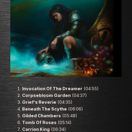
Invocation Of The Dreamer
(04:55)
Corpsebloom Garden
(04:37)
Grief’s Reverie
(04:35)
Beneath The Scythe
(06:06)
Gilded Chambers
(05:48)
Tomb Of Roses
(05:14)
Carrion King
(06:34)