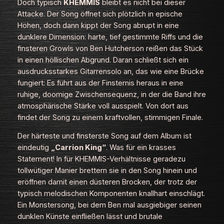
Doch typisch
KHEMMIS
bleibt es nicht bei dieser
Attacke. Der Song öffnet sich plötzlich in epische
Höhen, doch dann kippt der Song abrupt in eine
dunklere Dimension: harte, tief gestimmte Riffs und die
finsteren Growls von Ben Hutcherson reißen das Stück
in einen höllischen Abgrund. Daran schließt sich ein
ausdrucksstarkes Gitarrensolo an, das wie eine Brücke
fungiert: Es führt aus der Finsternis heraus in eine
ruhige, doomige Zwischensequenz, in der die Band ihre
atmosphärische Stärke voll ausspielt. Von dort aus
findet der Song zu einem kraftvollen, stimmigen Finale.
Der härteste und finsterste Song auf dem Album ist
eindeutig
„Carrion King“
. Was für ein krasses
Statement! In für KHEMMIS-Verhältnisse geradezu
tollwütiger Manier brettern sie in den Song hinein und
eröffnen damit einen düsteren Brocken, der trotz der
typisch melodischen Komponenten knallhart einschlägt.
Ein Monstersong, bei dem Ben mal ausgiebiger seinen
dunklen Künste einfließen lässt und brutale