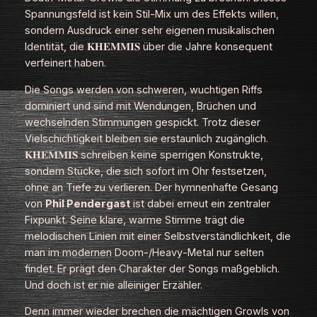
Spannungsfeld ist kein Stil-Mix um des Effekts willen,
sondern Ausdruck einer sehr eigenen musikalischen
Identität, die 𝐊𝐇𝐄𝐌𝐌𝐈𝐒 über die Jahre konsequent
verfeinert haben.
Die Songs werden von schweren, wuchtigen Riffs
dominiert und sind mit Wendungen, Brüchen und
wechselnden Stimmungen gespickt. Trotz dieser
Vielschichtigkeit bleiben sie erstaunlich zugänglich.
𝐊𝐇𝐄𝐌𝐌𝐈𝐒 schreiben keine sperrigen Konstrukte,
sondern Stücke, die sich sofort im Ohr festsetzen,
ohne an Tiefe zu verlieren. Der hymnenhafte Gesang
von
Phil Pendergast
ist dabei erneut ein zentraler
Fixpunkt. Seine klare, warme Stimme trägt die
melodischen Linien mit einer Selbstverständlichkeit, die
man im modernen Doom‑/Heavy‑Metal nur selten
findet. Er prägt den Charakter der Songs maßgeblich.
Und doch ist er nie alleiniger Erzähler.
Denn immer wieder brechen die mächtigen Growls von