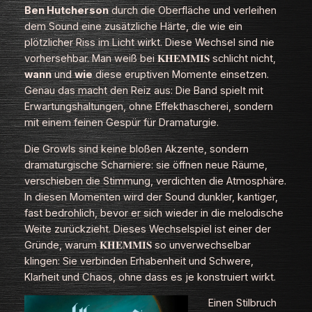
Ben Hutcherson
durch die Oberfläche und verleihen
dem Sound eine zusätzliche Härte, die wie ein
plötzlicher Riss im Licht wirkt. Diese Wechsel sind nie
vorhersehbar. Man weiß bei 𝐊𝐇𝐄𝐌𝐌𝐈𝐒 schlicht nicht,
wann
und
wie
diese eruptiven Momente einsetzen.
Genau das macht den Reiz aus: Die Band spielt mit
Erwartungshaltungen, ohne Effekthascherei, sondern
mit einem feinen Gespür für Dramaturgie.
Die Growls sind keine bloßen Akzente, sondern
dramaturgische Scharniere: sie öffnen neue Räume,
verschieben die Stimmung, verdichten die Atmosphäre.
In diesen Momenten wird der Sound dunkler, kantiger,
fast bedrohlich, bevor er sich wieder in die melodische
Weite zurückzieht. Dieses Wechselspiel ist einer der
Gründe, warum 𝐊𝐇𝐄𝐌𝐌𝐈𝐒 so unverwechselbar
klingen: Sie verbinden Erhabenheit und Schwere,
Klarheit und Chaos, ohne dass es je konstruiert wirkt.
Einen Stilbruch