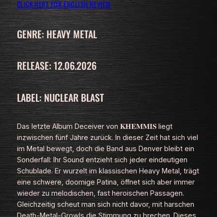
CLICK HERE FOR ENGLISH REVIEW
GENRE: HEAVY METAL
RELEASE: 12.06.2026
LABEL: NUCLEAR BLAST
Das letzte Album
Deceiver
von 𝐊𝐇𝐄𝐌𝐌𝐈𝐒 liegt
inzwischen fünf Jahre zurück. In dieser Zeit hat sich viel
im Metal bewegt, doch die Band aus Denver bleibt ein
Sonderfall: Ihr Sound entzieht sich jeder eindeutigen
Schublade. Er wurzelt im klassischen Heavy Metal, trägt
eine schwere, doomige Patina, öffnet sich aber immer
wieder zu melodischen, fast heroischen Passagen.
Gleichzeitig scheut man sich nicht davor, mit harschen
Death‑Metal‑Growls die Stimmung zu brechen. Dieses