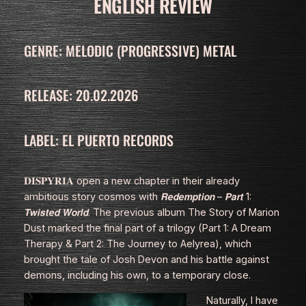
ENGLISH REVIEW
GENRE: MELODIC (PROGRESSIVE) METAL
RELEASE: 20.02.2026
LABEL: EL PUERTO RECORDS
𝐃𝐈𝐒𝐏𝐘𝐑𝐈𝐀 open a new chapter in their already
ambitious story cosmos with 𝙍𝙚𝙙𝙚𝙢𝙥𝙩𝙞𝙤𝙣 – 𝙋𝙖𝙧𝙩 1:
𝙏𝙬𝙞𝙨𝙩𝙚𝙙 𝙒𝙤𝙧𝙡𝙙. The previous album
The Story of Marion
Dust
marked the final part of a trilogy (Part 1:
A Dream
Therapy
& Part 2:
The Journey to Aelyrea
), which
brought the tale of Josh Devon and his battle against
demons, including his own, to a temporary close.
Naturally, I have