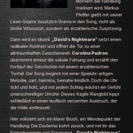
Moment der Handlung
markiert wird. Markus
Pfeffer gießt mit seiner
Lead‑Gitarre zusätzlich Drama in den Song, nicht als
bloße Virtuosität, sondern als erzählerische Zuspitzung.
Dann wird es skurril.
„David’s Nightmare“
setzt einen
radikalen Kontrast und öffnet die Tür zu einer
albtraumhaften Zwischenwelt.
Carolina Padron
übernimmt erneut die vokale Führung und erzählt den
Fortlauf der Geschichte mit einem erzählerischen
Tonfall. Der Song beginnt mit einer Spieluhr‑artigen
Melodie, zart, harmlos, beinahe kindlich. Doch die Uhr
tickt und tickt, und mit jedem Schlag wächst ein Gefühl
unterschwelliger Unruhe. Dieses fragile Klangbild kippt
schließlich in einen teuflisch verzerrten Ausbruch, der
die Hölle entfesselt.
Hier vollzieht sich ein klarer Bruch, ein Wendepunkt der
Handlung: Die Düsternis kehrt zurück, und mit ihr das
Emporkommen von
Scrumgrot
.
„David’s Nightmare“