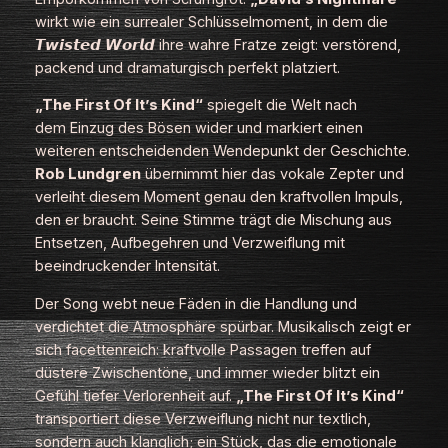
wirkt wie ein surrealer Schlüsselmoment, in dem die
𝙏𝙬𝙞𝙨𝙩𝙚𝙙 𝙒𝙤𝙧𝙡𝙙
ihre wahre Fratze zeigt: verstörend,
packend und dramaturgisch perfekt platziert.
„The First Of It’s Kind“
spiegelt die Welt nach
dem Einzug des Bösen wider und markiert einen
weiteren entscheidenden Wendepunkt der Geschichte.
Rob Lundgren
übernimmt hier das vokale Zepter und
verleiht diesem Moment genau den kraftvollen Impuls,
den er braucht. Seine Stimme trägt die Mischung aus
Entsetzen, Aufbegehren und Verzweiflung mit
beeindruckender Intensität.
Der Song webt neue Fäden in die Handlung und
verdichtet die Atmosphäre spürbar. Musikalisch zeigt er
sich facettenreich: kraftvolle Passagen treffen auf
düstere Zwischentöne, und immer wieder blitzt ein
Gefühl tiefer Verlorenheit auf.
„The First Of It’s Kind“
transportiert diese Verzweiflung nicht nur textlich,
sondern auch klanglich; ein Stück, das die emotionale