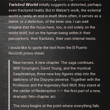
𝙏𝙬𝙞𝙨𝙩𝙚𝙙 𝙒𝙤𝙧𝙡𝙙 initially suggests a distorted, perhaps
even fractured reality. But in Walzer’s work, the external
world is rarely an end in itself. More often, it serves as a
mirror, or a distortion, of the inner one. I can well
imagine that the focus here, too, is not solely on the
world itself, but on the human being within it: their
perceptions, their fractures, their own internal twists.
I would like to quote the text from the El Puerto
Records press sheet:
New heroes. A new chapter. The saga continues.
With Scrumgrot, David Young, and the mystical
Saephraenya, three new key figures step into the
darkness of the Dispyria universe. Together with the
Professor and the legendary Red Wolf, they stand at
the center of
Redemption: I
— the first part of a new,
dramatic two‑chapter arc
.
The story begins at the point where everything falls