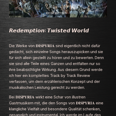
𝙍𝙚𝙙𝙚𝙢𝙥𝙩𝙞𝙤𝙣: 𝙏𝙬𝙞𝙨𝙩𝙚𝙙 𝙒𝙤𝙧𝙡𝙙
Die Werke von 𝐃𝐈𝐒𝐏𝐘𝐑𝐈𝐀 sind eigentlich nicht dafür
gedacht, sich einzelne Songs herauszupicken und sie
für sich allein gestellt zu hören und zu bewerten. Denn
sie sind alle Teile eines Ganzen und entfalten nur so
ihre beabsichtigte Wirkung. Aus diesem Grund werde
ich hier ein komplettes Track by Track Review
verfassen, um dem erzählerischen Konzept und der
musikalischen Leistung gerecht zu werden.
Bei 𝐃𝐈𝐒𝐏𝐘𝐑𝐈𝐀 wirkt eine Schar von illustren
Gastmusikern mit, die den Songs von 𝐃𝐈𝐒𝐏𝐘𝐑𝐈𝐀 eine
klangliche Vielfalt und besondere Qualität schenken,
gesanglich und instrumental. Ich werde im Laufe des