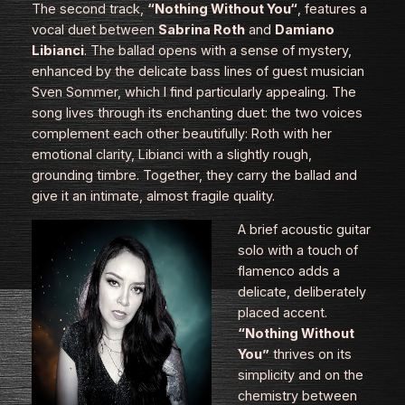
The second track,
“Nothing Without You“
, features a
vocal duet between
Sabrina Roth
and
Damiano
Libianci
. The ballad opens with a sense of mystery,
enhanced by the delicate bass lines of guest musician
Sven Sommer, which I find particularly appealing. The
song lives through its enchanting duet: the two voices
complement each other beautifully: Roth with her
emotional clarity, Libianci with a slightly rough,
grounding timbre. Together, they carry the ballad and
give it an intimate, almost fragile quality.
A brief acoustic guitar
solo with a touch of
flamenco adds a
delicate, deliberately
placed accent.
“Nothing Without
You”
thrives on its
simplicity and on the
chemistry between