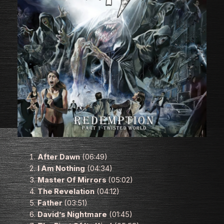
After Dawn
(06:49)
I Am Nothing
(04:34)
Master Of Mirrors
(05:02)
The Revelation
(04:12)
Father
(03:51)
David’s Nightmare
(01:45)