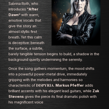
Sabrina Roth, who
introduces
“After
Dawn”
with warm,
emotive vocals that
give the story an
almost idyllic first
breath. Yet this calm
is deceptive: beneath
the surface, a subtle,
barely tangible tension begins to build, a shadow in the
background quietly undermining the serenity.
Once the song gathers momentum, the mood shifts
into a powerful power‑metal drive, immediately
gripping with the melodies and harmonies so
characteristic of 𝐃𝐈𝐒𝐏𝐘𝐑𝐈𝐀.
Markus Pfeffer
adds
brilliant accents with his elegant lead guitars, while
Zak
Stevens
gives the piece its final dramatic polish with
his magnificent voice