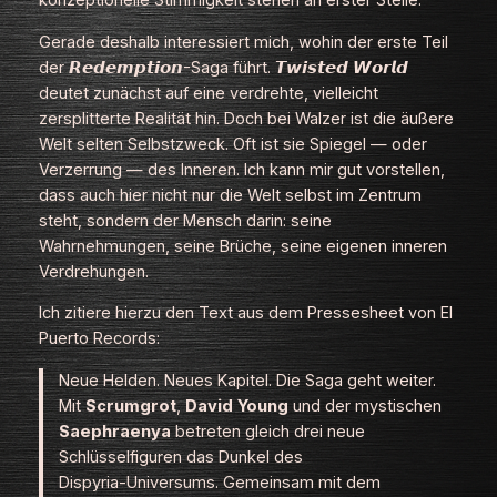
konzeptionelle Stimmigkeit stehen an erster Stelle.
Gerade deshalb interessiert mich, wohin der erste Teil
der 𝙍𝙚𝙙𝙚𝙢𝙥𝙩𝙞𝙤𝙣-Saga führt. 𝙏𝙬𝙞𝙨𝙩𝙚𝙙 𝙒𝙤𝙧𝙡𝙙
deutet zunächst auf eine verdrehte, vielleicht
zersplitterte Realität hin. Doch bei Walzer ist die äußere
Welt selten Selbstzweck. Oft ist sie Spiegel — oder
Verzerrung — des Inneren. Ich kann mir gut vorstellen,
dass auch hier nicht nur die Welt selbst im Zentrum
steht, sondern der Mensch darin: seine
Wahrnehmungen, seine Brüche, seine eigenen inneren
Verdrehungen.
Ich zitiere hierzu den Text aus dem Pressesheet von El
Puerto Records:
Neue Helden. Neues Kapitel. Die Saga geht weiter.
Mit
Scrumgrot
,
David
Young
und der mystischen
Saephraenya
betreten gleich drei neue
Schlüsselfiguren das Dunkel des
Dispyria‑Universums. Gemeinsam mit dem