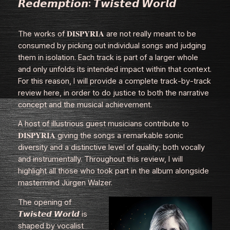
𝙍𝙚𝙙𝙚𝙢𝙥𝙩𝙞𝙤𝙣: 𝙏𝙬𝙞𝙨𝙩𝙚𝙙 𝙒𝙤𝙧𝙡𝙙
The works of 𝐃𝐈𝐒𝐏𝐘𝐑𝐈𝐀 are not really meant to be
consumed by picking out individual songs and judging
them in isolation. Each track is part of a larger whole
and only unfolds its intended impact within that context.
For this reason, I will provide a complete track‑by‑track
review here, in order to do justice to both the narrative
concept and the musical achievement.
A host of illustrious guest musicians contribute to
𝐃𝐈𝐒𝐏𝐘𝐑𝐈𝐀 giving the songs a remarkable sonic
diversity and a distinctive level of quality; both vocally
and instrumentally. Throughout this review, I will
highlight all those who took part in the album alongside
mastermind Jürgen Walzer.
The opening of
𝙏𝙬𝙞𝙨𝙩𝙚𝙙 𝙒𝙤𝙧𝙡𝙙 is
shaped by vocalist