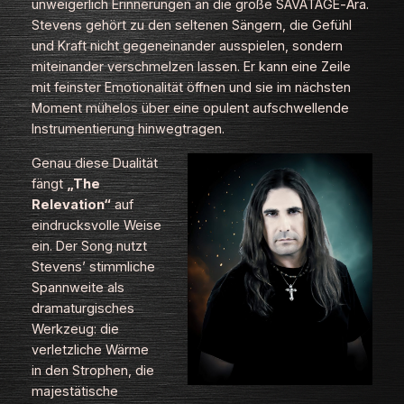
unweigerlich Erinnerungen an die große
SAVATAGE
‑Ära.
Stevens gehört zu den seltenen Sängern, die Gefühl
und Kraft nicht gegeneinander ausspielen, sondern
miteinander verschmelzen lassen. Er kann eine Zeile
mit feinster Emotionalität öffnen und sie im nächsten
Moment mühelos über eine opulent aufschwellende
Instrumentierung hinwegtragen.
Genau diese Dualität
fängt
„The
Relevation“
auf
eindrucksvolle Weise
ein. Der Song nutzt
Stevens’ stimmliche
Spannweite als
dramaturgisches
Werkzeug: die
verletzliche Wärme
in den Strophen, die
majestätische