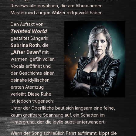
Reviews alle erwähnen, die am Album neben
Mastermind Jürgen Walzer mitgewirkt haben.
Den Auftakt von
𝙏𝙬𝙞𝙨𝙩𝙚𝙙 𝙒𝙤𝙧𝙡𝙙
gestaltet Sängerin
Sabrina Roth
, die
„After Dawn“
mit
warmen, gefühlvollen
Vocals eröffnet und
der Geschichte einen
beinahe idyllischen
ersten Atemzug
verleiht. Diese Ruhe
ist jedoch trügerisch:
Unter der Oberfläche baut sich langsam eine feine,
kaum greifbare Spannung auf, ein Schatten im
Hintergrund, der die Idylle subtil unterwandert.
Wenn der Song schließlich Fahrt aufnimmt, kippt die