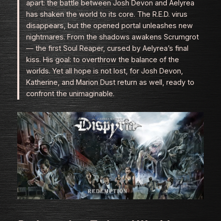
apart: the battle between Josh Devon and Aelyrea
has shaken the world to its core. The R.E.D. virus
disappears, but the opened portal unleashes new
nightmares. From the shadows awakens Scrumgrot
— the first Soul Reaper, cursed by Aelyrea’s final
kiss. His goal: to overthrow the balance of the
worlds.
Yet all hope is not lost, for Josh Devon,
Katherine, and Marion Dust return as well, ready to
confront the unimaginable.