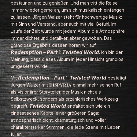
bestaunen und zu genießen. Und man tritt die Reise
immer wieder gerne an, um sich musikalisch einfangen
zu lassen. Jürgen Walzer steht für hochwertige Musik:
mit Sinn und Verstand, aber auch mit viel Gefühl. Im
Laufe der Zeit wurde mit jedem Album die Atmosphäre
immer dichter und detailverliebter gewoben. Das
grandiose Ergebnis dessen hören wir auf
𝙍𝙚𝙙𝙚𝙢𝙥𝙩𝙞𝙤𝙣 – 𝙋𝙖𝙧𝙩 1: 𝙏𝙬𝙞𝙨𝙩𝙚𝙙 𝙒𝙤𝙧𝙡𝙙. Ich bin der
Meinung, dass dieses Album in jeder Hinsicht grandios
umgesetzt wurde.
Mit 𝙍𝙚𝙙𝙚𝙢𝙥𝙩𝙞𝙤𝙣 – 𝙋𝙖𝙧𝙩 1: 𝙏𝙬𝙞𝙨𝙩𝙚𝙙 𝙒𝙤𝙧𝙡𝙙 bestätigt
Jürgen Walzer mit 𝐃𝐈𝐒𝐏𝐘𝐑𝐈𝐀 einmal mehr seinen Ruf
als visionärer Storyteller, der Musik nicht als
Selbstzweck, sondern als erzählerisches Werkzeug
begreift. 𝙏𝙬𝙞𝙨𝙩𝙚𝙙 𝙒𝙤𝙧𝙡𝙙 entfaltet sich wie ein
cineastisches Kapitel einer größeren Saga:
atmosphärisch dicht, dramaturgisch und voller
charakterstarker Stimmen, die jede Szene mit Leben
füllen.