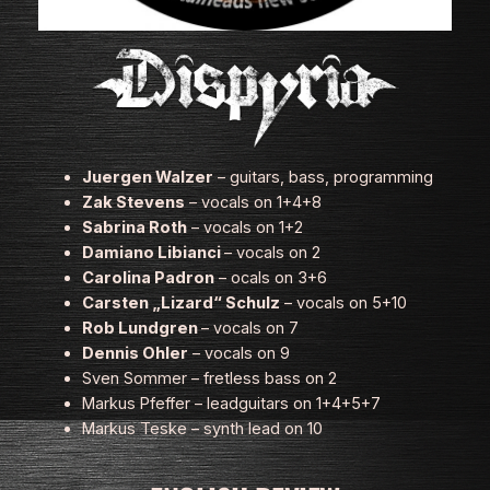
Juergen Walzer
– guitars, bass, programming
Zak Stevens
– vocals on 1+4+8
Sabrina Roth
– vocals on 1+2
Damiano Libianci
– vocals on 2
Carolina Padron
– ocals on 3+6
Carsten „Lizard“ Schulz
– vocals on 5+10
Rob Lundgren
– vocals on 7
Dennis Ohler
– vocals on 9
Sven Sommer – fretless bass on 2
Markus Pfeffer – leadguitars on 1+4+5+7
Markus Teske – synth lead on 10