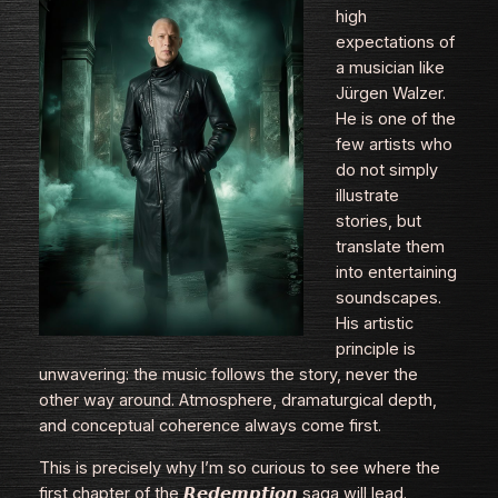
high
expectations of
a musician like
Jürgen Walzer.
He is one of the
few artists who
do not simply
illustrate
stories, but
translate them
into entertaining
soundscapes.
His artistic
principle is
unwavering: the music follows the story, never the
other way around. Atmosphere, dramaturgical depth,
and conceptual coherence always come first.
This is precisely why I’m so curious to see where the
first chapter of the 𝙍𝙚𝙙𝙚𝙢𝙥𝙩𝙞𝙤𝙣 saga will lead.