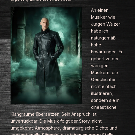
An einen
Musiker wie
Jürgen Walzer
habe ich
naturgemäß
hohe
Erwartungen. Er
gehört zu den
wenigen
Musikern, die
Geschichten
nicht einfach
illustrieren,
sondern sie in
cineastische
Klangräume übersetzen. Sein Anspruch ist
unverrückbar: Die Musik folgt der Story, nicht
umgekehrt. Atmosphäre, dramaturgische Dichte und