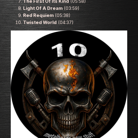
The First Of Its Kind
(05:58)
Light Of A Dream
(03:59)
Red Requiem
(05:38)
Twisted World
(04:37)