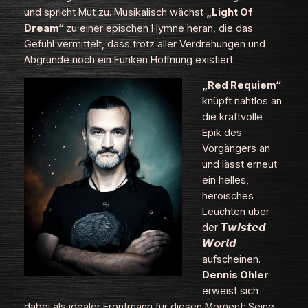
und spricht Mut zu. Musikalisch wächst
„Light Of
Dream“
zu einer epischen Hymne heran, die das
Gefühl vermittelt, dass trotz aller Verdrehungen und
Abgründe noch ein Funken Hoffnung existiert.
„Red Requiem“
knüpft nahtlos an
die kraftvolle
Epik des
Vorgängers an
und lässt erneut
ein helles,
heroisches
Leuchten über
der 𝙏𝙬𝙞𝙨𝙩𝙚𝙙
𝙒𝙤𝙧𝙡𝙙
aufscheinen.
Dennis Ohler
erweist sich
dabei als idealer Frontmann für diesen Moment: Seine