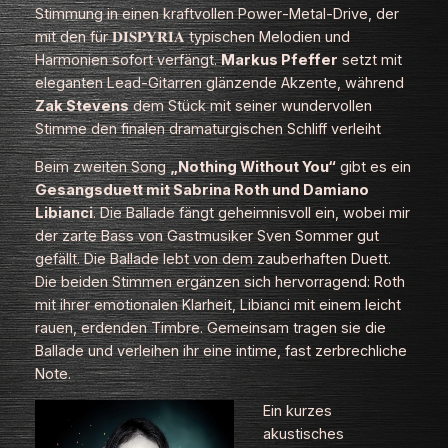
Stimmung in einen kraftvollen Power‑Metal‑Drive, der
mit den für 𝐃𝐈𝐒𝐏𝐘𝐑𝐈𝐀 typischen Melodien und
Harmonien sofort verfängt.
Markus Pfeffer
setzt mit
eleganten Lead‑Gitarren glänzende Akzente, während
Zak Stevens
dem Stück mit seiner wundervollen
Stimme den finalen dramaturgischen Schliff verleiht
Beim zweiten Song
„Nothing Without You“
gibt es ein
Gesangsduett mit
Sabrina Roth
und
Damiano
Libianci
. Die Ballade fängt geheimnisvoll ein, wobei mir
der zarte Bass von Gastmusiker Sven Sommer gut
gefällt. Die Ballade lebt von dem zauberhaften Duett.
Die beiden Stimmen ergänzen sich hervorragend: Roth
mit ihrer emotionalen Klarheit, Libianci mit einem leicht
rauen, erdenden Timbre. Gemeinsam tragen sie die
Ballade und verleihen ihr eine intime, fast zerbrechliche
Note.
Ein kurzes
akustisches