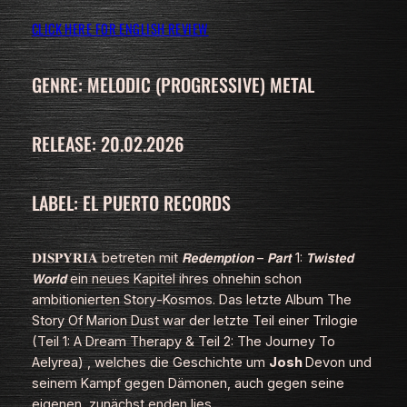
CLICK HERE FOR ENGLISH REVIEW
GENRE: MELODIC (PROGRESSIVE) METAL
RELEASE: 20.02.2026
LABEL: EL PUERTO RECORDS
𝐃𝐈𝐒𝐏𝐘𝐑𝐈𝐀 betreten mit 𝙍𝙚𝙙𝙚𝙢𝙥𝙩𝙞𝙤𝙣 – 𝙋𝙖𝙧𝙩 1: 𝙏𝙬𝙞𝙨𝙩𝙚𝙙
𝙒𝙤𝙧𝙡𝙙 ein neues Kapitel ihres ohnehin schon
ambitionierten Story‑Kosmos. Das letzte Album
The
Story Of Marion Dust
war der letzte Teil einer Trilogie
(Teil 1:
A Dream Therapy
& Teil 2:
The Journey To
Aelyrea)
, welches die Geschichte um
Josh
Devon und
seinem Kampf gegen Dämonen, auch gegen seine
eigenen, zunächst enden lies.