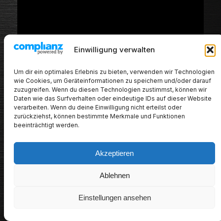
Einwilligung verwalten
Um dir ein optimales Erlebnis zu bieten, verwenden wir Technologien
wie Cookies, um Geräteinformationen zu speichern und/oder darauf
zuzugreifen. Wenn du diesen Technologien zustimmst, können wir
Daten wie das Surfverhalten oder eindeutige IDs auf dieser Website
verarbeiten. Wenn du deine Einwilligung nicht erteilst oder
“The Relevation”
immediately bears the
zurückziehst, können bestimmte Merkmale und Funktionen
unmistakable signature of
Zak Stevens
, inevitably
beeinträchtigt werden.
calling to mind the great
SAVATAGE
era. Stevens is one
of those rare vocalists who never pit emotion against
Akzeptieren
power, but seamlessly fuse the two. He can open a line
with the finest emotional subtlety and, in the next
Ablehnen
moment, carry it effortlessly over a richly swelling
instrumental backdrop.
Einstellungen ansehen
This very duality is captured by
“The Relevation”