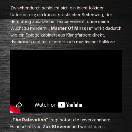
Zwischendurch schleicht sich ein leicht folkiger
Unterton ein; ein kurzer stilistischer Seitenweg, der
dem Song zusätzliche Textur verleiht, ohne seine
Wucht zu mindern.
„Master Of Mirrors“
wirkt dadurch
wie ein Spiegelkabinett aus Klangfarben: direkt,
dynamisch und mit einem Hauch mystischer Folklore.
„The Relevation“
trägt sofort die unverkennbare
Handschrift von
Zak Stevens
und weckt damit