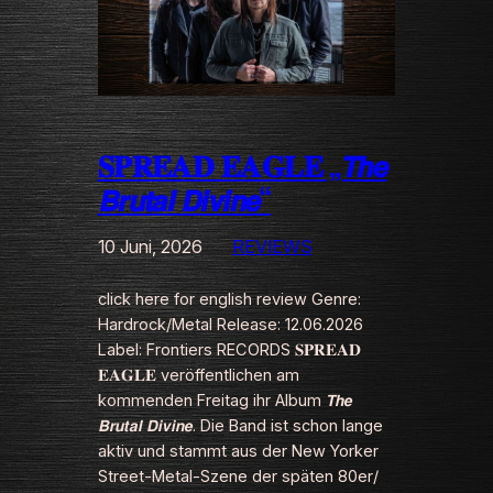
𝐒𝐏𝐑𝐄𝐀𝐃 𝐄𝐀𝐆𝐋𝐄 „𝙏𝙝𝙚
𝘽𝙧𝙪𝙩𝙖𝙡 𝘿𝙞𝙫𝙞𝙣𝙚“
10 Juni, 2026
REVIEWS
click here for english review Genre:
Hardrock/Metal Release: 12.06.2026
Label: Frontiers RECORDS 𝐒𝐏𝐑𝐄𝐀𝐃
𝐄𝐀𝐆𝐋𝐄 veröffentlichen am
kommenden Freitag ihr Album 𝙏𝙝𝙚
𝘽𝙧𝙪𝙩𝙖𝙡 𝘿𝙞𝙫𝙞𝙣𝙚. Die Band ist schon lange
aktiv und stammt aus der New Yorker
Street‑Metal‑Szene der späten 80er/