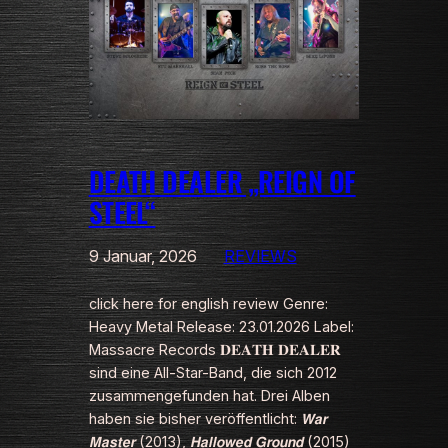
DEATH DEALER „REIGN OF
STEEL“
9 Januar, 2026
REVIEWS
click here for english review Genre:
Heavy Metal Release: 23.01.2026 Label:
Massacre Records 𝐃𝐄𝐀𝐓𝐇 𝐃𝐄𝐀𝐋𝐄𝐑
sind eine All-Star-Band, die sich 2012
zusammengefunden hat. Drei Alben
haben sie bisher veröffentlicht: 𝙒𝙖𝙧
𝙈𝙖𝙨𝙩𝙚𝙧 (2013), 𝙃𝙖𝙡𝙡𝙤𝙬𝙚𝙙 𝙂𝙧𝙤𝙪𝙣𝙙 (2015)