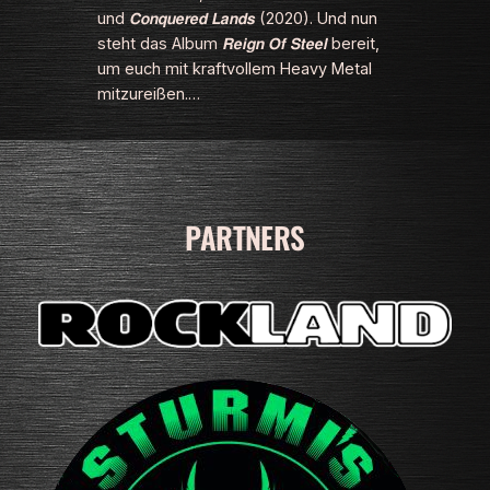
und 𝘾𝙤𝙣𝙦𝙪𝙚𝙧𝙚𝙙 𝙇𝙖𝙣𝙙𝙨 (2020). Und nun
steht das Album 𝙍𝙚𝙞𝙜𝙣 𝙊𝙛 𝙎𝙩𝙚𝙚𝙡 bereit,
um euch mit kraftvollem Heavy Metal
mitzureißen.…
PARTNERS