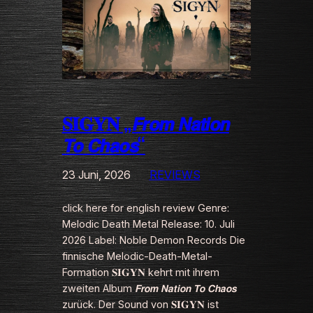
𝐒𝐈𝐆𝐘𝐍 „𝙁𝙧𝙤𝙢 𝙉𝙖𝙩𝙞𝙤𝙣
𝙏𝙤 𝘾𝙝𝙖𝙤𝙨“
23 Juni, 2026
REVIEWS
click here for english review Genre:
Melodic Death Metal Release: 10. Juli
2026 Label: Noble Demon Records Die
finnische Melodic-Death-Metal-
Formation 𝐒𝐈𝐆𝐘𝐍 kehrt mit ihrem
zweiten Album 𝙁𝙧𝙤𝙢 𝙉𝙖𝙩𝙞𝙤𝙣 𝙏𝙤 𝘾𝙝𝙖𝙤𝙨
zurück. Der Sound von 𝐒𝐈𝐆𝐘𝐍 ist