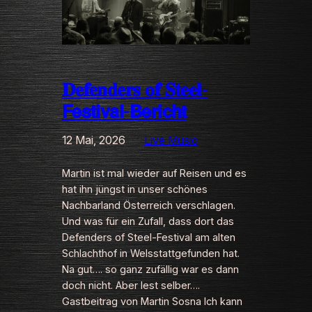
𝐃𝐞𝐟𝐞𝐧𝐝𝐞𝐫𝐬 𝐨𝐟 𝐒𝐭𝐞𝐞𝐥-
𝗙𝗲𝘀𝘁𝗶𝘃𝗮𝗹-𝗕𝗲𝗿𝗶𝗰𝗵𝘁
12 Mai, 2026
Live Music
Martin ist mal wieder auf Reisen und es
hat ihn jüngst in unser schönes
Nachbarland Österreich verschlagen.
Und was für ein Zufall, dass dort das
Defenders of Steel-Festival am alten
Schlachthof in Welsstattgefunden hat.
Na gut…. so ganz zufällig war es dann
doch nicht. Aber lest selber….
Gastbeitrag von Martin Sosna Ich kann