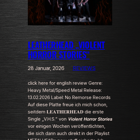
LEATHERHEAD „VIOLENT
HORROR STORIES“
28 Januar, 2026
REVIEWS
click here for english review Genre:
Heavy Metal/Speed Metal Release:
13.02.2026 Label: No Remorse Records
Auf diese Platte freue ich mich schon,
seitdem 𝐋𝐄𝐀𝐓𝐇𝐄𝐑𝐇𝐄𝐀𝐃 die erste
Single „V.H.S.“ von 𝙑𝙞𝙤𝙡𝙚𝙣𝙩 𝙃𝙤𝙧𝙧𝙤𝙧 𝙎𝙩𝙤𝙧𝙞𝙚𝙨
vor einigen Wochen veröffentlichten,
die sich dann auch direkt in der Playlist