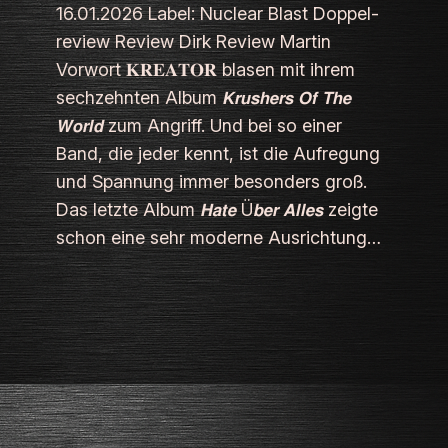
16.01.2026 Label: Nuclear Blast Doppel-
review Review Dirk Review Martin
Vorwort 𝐊𝐑𝐄𝐀𝐓𝐎𝐑 blasen mit ihrem
sechzehnten Album 𝙆𝙧𝙪𝙨𝙝𝙚𝙧𝙨 𝙊𝙛 𝙏𝙝𝙚
𝙒𝙤𝙧𝙡𝙙 zum Angriff. Und bei so einer
Band, die jeder kennt, ist die Aufregung
und Spannung immer besonders groß.
Das letzte Album 𝙃𝙖𝙩𝙚 Ü𝙗𝙚𝙧 𝘼𝙡𝙡𝙚𝙨 zeigte
schon eine sehr moderne Ausrichtung…