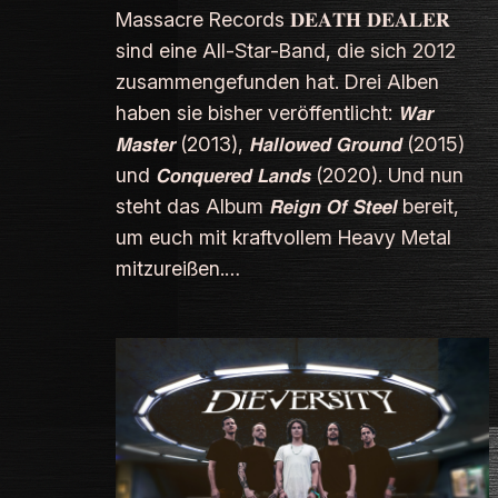
Massacre Records 𝐃𝐄𝐀𝐓𝐇 𝐃𝐄𝐀𝐋𝐄𝐑
sind eine All-Star-Band, die sich 2012
zusammengefunden hat. Drei Alben
haben sie bisher veröffentlicht: 𝙒𝙖𝙧
𝙈𝙖𝙨𝙩𝙚𝙧 (2013), 𝙃𝙖𝙡𝙡𝙤𝙬𝙚𝙙 𝙂𝙧𝙤𝙪𝙣𝙙 (2015)
und 𝘾𝙤𝙣𝙦𝙪𝙚𝙧𝙚𝙙 𝙇𝙖𝙣𝙙𝙨 (2020). Und nun
steht das Album 𝙍𝙚𝙞𝙜𝙣 𝙊𝙛 𝙎𝙩𝙚𝙚𝙡 bereit,
um euch mit kraftvollem Heavy Metal
mitzureißen.…