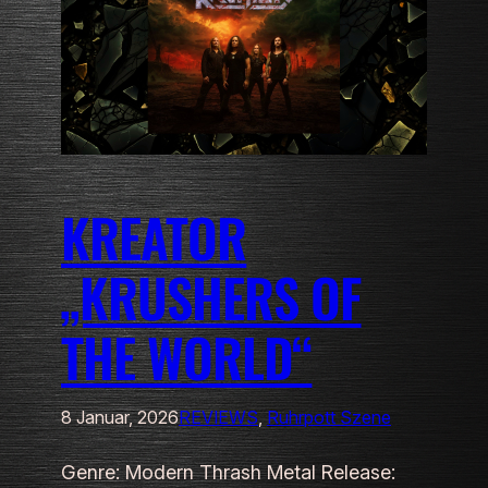
KREATOR
„KRUSHERS OF
THE WORLD“
8 Januar, 2026
REVIEWS
, 
Ruhrpott Szene
Genre: Modern Thrash Metal Release: