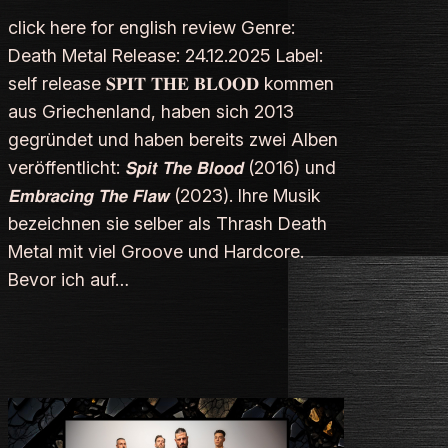
click here for english review Genre:
Death Metal Release: 24.12.2025 Label:
self release 𝐒𝐏𝐈𝐓 𝐓𝐇𝐄 𝐁𝐋𝐎𝐎𝐃 kommen
aus Griechenland, haben sich 2013
gegründet und haben bereits zwei Alben
veröffentlicht: 𝙎𝙥𝙞𝙩 𝙏𝙝𝙚 𝘽𝙡𝙤𝙤𝙙 (2016) und
𝙀𝙢𝙗𝙧𝙖𝙘𝙞𝙣𝙜 𝙏𝙝𝙚 𝙁𝙡𝙖𝙬 (2023). Ihre Musik
bezeichnen sie selber als Thrash Death
Metal mit viel Groove und Hardcore.
Bevor ich auf…