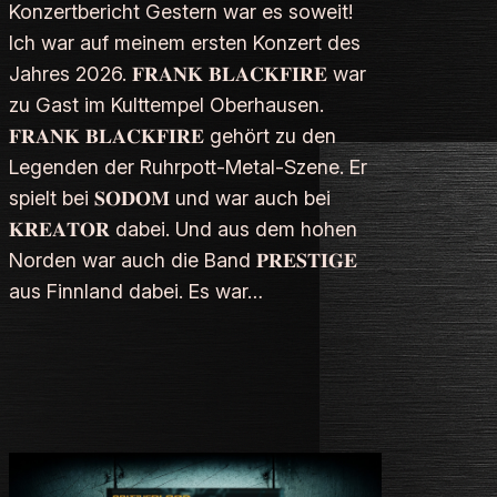
Konzertbericht Gestern war es soweit!
Ich war auf meinem ersten Konzert des
Jahres 2026. 𝐅𝐑𝐀𝐍𝐊 𝐁𝐋𝐀𝐂𝐊𝐅𝐈𝐑𝐄 war
zu Gast im Kulttempel Oberhausen.
𝐅𝐑𝐀𝐍𝐊 𝐁𝐋𝐀𝐂𝐊𝐅𝐈𝐑𝐄 gehört zu den
Legenden der Ruhrpott-Metal-Szene. Er
spielt bei 𝐒𝐎𝐃𝐎𝐌 und war auch bei
𝐊𝐑𝐄𝐀𝐓𝐎𝐑 dabei. Und aus dem hohen
Norden war auch die Band 𝐏𝐑𝐄𝐒𝐓𝐈𝐆𝐄
aus Finnland dabei. Es war…