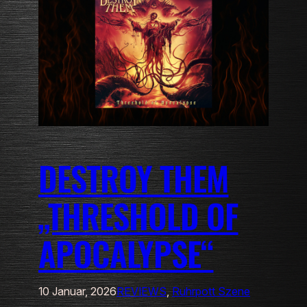
DESTROY THEM
„THRESHOLD OF
APOCALYPSE“
10 Januar, 2026
REVIEWS
, 
Ruhrpott Szene