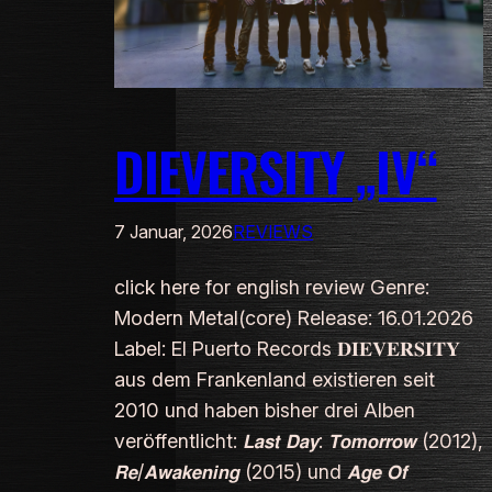
DIEVERSITY „IV“
7 Januar, 2026
REVIEWS
click here for english review Genre:
Modern Metal(core) Release: 16.01.2026
Label: El Puerto Records 𝐃𝐈𝐄𝐕𝐄𝐑𝐒𝐈𝐓𝐘
aus dem Frankenland existieren seit
2010 und haben bisher drei Alben
veröffentlicht: 𝙇𝙖𝙨𝙩 𝘿𝙖𝙮: 𝙏𝙤𝙢𝙤𝙧𝙧𝙤𝙬 (2012),
𝙍𝙚/𝘼𝙬𝙖𝙠𝙚𝙣𝙞𝙣𝙜 (2015) und 𝘼𝙜𝙚 𝙊𝙛