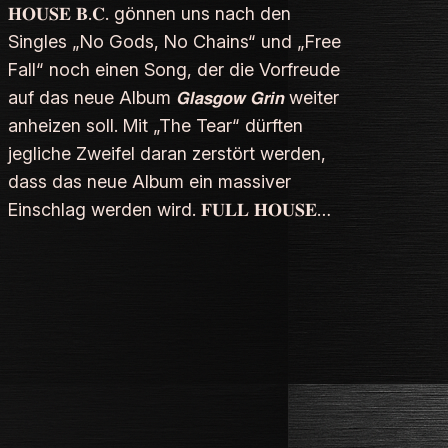
𝐇𝐎𝐔𝐒𝐄 𝐁.𝐂. gönnen uns nach den
Singles „No Gods, No Chains“ und „Free
Fall“ noch einen Song, der die Vorfreude
auf das neue Album 𝙂𝙡𝙖𝙨𝙜𝙤𝙬 𝙂𝙧𝙞𝙣 weiter
anheizen soll. Mit „The Tear“ dürften
jegliche Zweifel daran zerstört werden,
dass das neue Album ein massiver
Einschlag werden wird. 𝐅𝐔𝐋𝐋 𝐇𝐎𝐔𝐒𝐄…