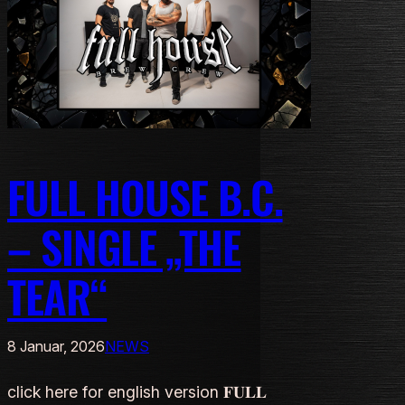
FULL HOUSE B.C.
– SINGLE „THE
TEAR“
8 Januar, 2026
NEWS
click here for english version 𝐅𝐔𝐋𝐋